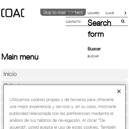
Skip to main content
IDIOMA
Search
CONTACTO
CATALÀ
English
form
ESPAÑOL
Buscar
Main menu
Inicio
Colegio
Soporte Profesional
Utilizamos cookies propias y de terceros para ofrecerle
una mejor experiencia y servicio y, en su caso, mostrarle
Formación y Ocupación
publicidad relacionada con las preferencias mediante el
Cultura
análisis de sus hábitos de navegación. Al clicar "De
acuerdo", usted acepta el uso de estas cookies. También