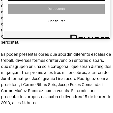
Catalunya COAC convoca la 16a edició dels Premis
De acuerdo
d’Arquitectura de les Comarques de Girona amb l'objectiu
de posar en valor l’arquitectura feta en l’àmbit territorial
Configurar
de la demarcació per tal de mostrar l’esforç continuat de
tots els professionals que, encara més en aquests temps
difícils, fan prevaler els valors de l’excel·lència, el rigor i la
seriositat.
Es poden presentar obres que abordin diferents escales de
treball, diverses formes d’intervenció i entorns dispars,
que s’agrupen en una sola categoria i que seran distingides
mitjançant tres premis a les tres millors obres, a criteri del
Jurat format per José Ignacio Linazasoro Rodríguez com a
president, i Carme Ribas Seix, Josep Fuses Comalada i
Carme Muñoz Ramírez com a vocals. El termini per
presentar les propostes acaba el divendres 15 de febrer de
2013, a les 14 hores.