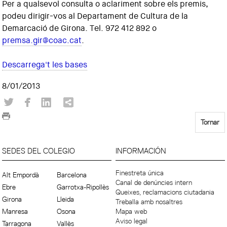
Per a qualsevol consulta o aclariment sobre els premis,
podeu dirigir-vos al Departament de Cultura de la
Demarcació de Girona. Tel. 972 412 892 o
premsa.gir@coac.cat
.
Descarrega't les bases
8/01/2013
Tornar
SEDES DEL COLEGIO
INFORMACIÓN
Finestreta única
Alt Empordà
Barcelona
Canal de denúncies intern
Ebre
Garrotxa-Ripollès
Queixes, reclamacions ciutadania
Girona
Lleida
Treballa amb nosaltres
Manresa
Osona
Mapa web
Aviso legal
Tarragona
Vallès