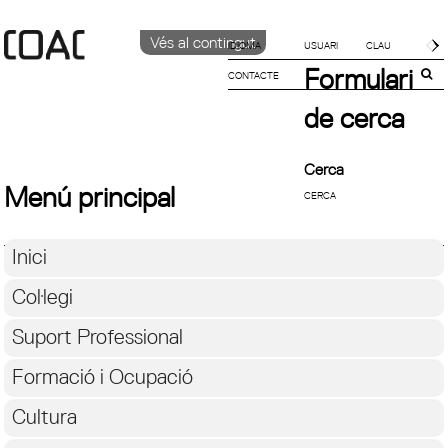
Vés al contingut
IDIOMA
Formulari
CONTACTE
CATALÀ
ENGLISH
de cerca
ESPAÑOL
Cerca
Menú principal
Inici
Col·legi
Suport Professional
Formació i Ocupació
Cultura