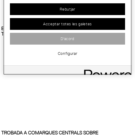
Rebutjar
Acceptar totes les galetes
ETS ARQUITECTE/A I T'INTERESSA ELABORAR DICTÀMENS
TÈCNICS A...
D'acord
Configurar
TROBADA A COMARQUES CENTRALS SOBRE