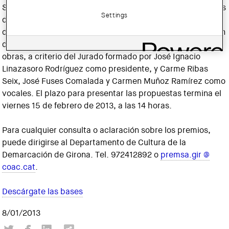
Se pueden presentar obras que aborden diferentes escalas
Settings
de trabajo, diversas formas de intervención y entornos
dispares, que se agrupan en una sola categoría y que serán
distinguidas mediante tres premios a las tres mejores
obras, a criterio del Jurado formado por José Ignacio
Linazasoro Rodríguez como presidente, y Carme Ribas
Seix, José Fuses Comalada y Carmen Muñoz Ramírez como
vocales. El plazo para presentar las propuestas termina el
viernes 15 de febrero de 2013, a las 14 horas.
Para cualquier consulta o aclaración sobre los premios,
puede dirigirse al Departamento de Cultura de la
Demarcación de Girona. Tel. 972412892 o
premsa.gir @
coac.cat
.
Descárgate las bases
8/01/2013