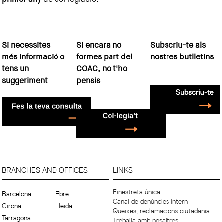
Si necessites
Si encara no
Subscriu-te als
més informació o
formes part del
nostres butlletins
tens un
COAC, no t'ho
suggeriment
pensis
BRANCHES AND OFFICES
LINKS
Finestreta única
Barcelona
Ebre
Canal de denúncies intern
Girona
Lleida
Queixes, reclamacions ciutadania
Tarragona
Treballa amb nosaltres