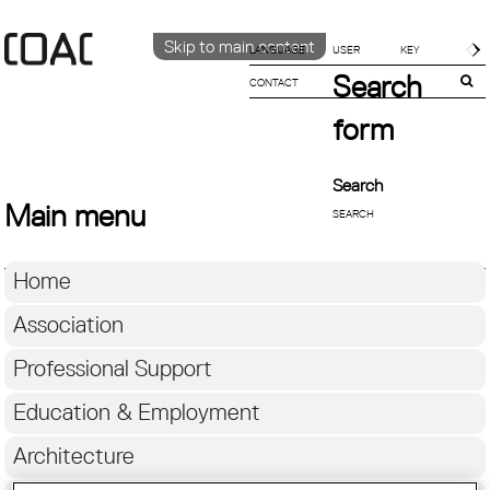
Skip to main content
LANGUAGE
Search
CONTACT
CATALÀ
ENGLISH
form
ESPAÑOL
Search
Main menu
Home
Association
Professional Support
Education & Employment
Architecture