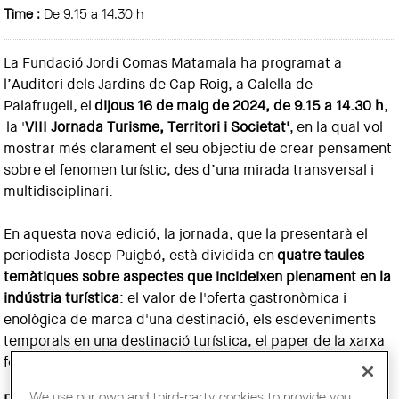
Time :
De 9.15 a 14.30 h
La Fundació Jordi Comas Matamala ha programat a
l’Auditori dels Jardins de Cap Roig, a Calella de
Palafrugell, el
dijous 16 de maig de 2024, de 9.15 a 14.30 h
,
la '
VIII Jornada Turisme, Territori i Societat'
, en la qual vol
mostrar més clarament el seu objectiu de crear pensament
sobre el fenomen turístic, des d’una mirada transversal i
multidisciplinari.
En aquesta nova edició, la jornada, que la presentarà el
periodista Josep Puigbó, està dividida en
quatre taules
temàtiques sobre aspectes que incideixen plenament en la
indústria turística
: el valor de l'oferta gastronòmica i
enològica de marca d'una destinació, els esdeveniments
temporals en una destinació turística, el paper de la xarxa
ferroviària en la mobilitat turística i l'aigua i el turisme.
We use our own and third-party cookies to provide you