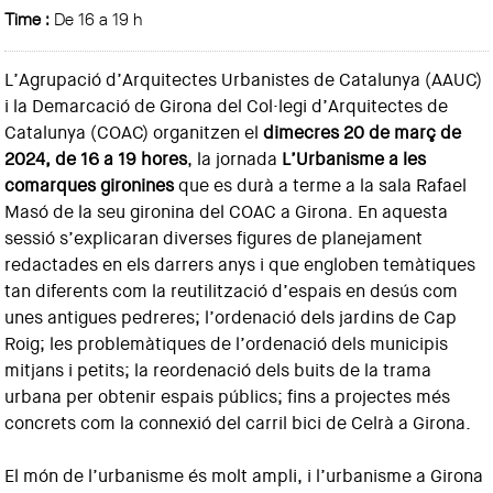
Time :
De 16 a 19 h
L’Agrupació d’Arquitectes Urbanistes de Catalunya (AAUC)
i la Demarcació de Girona del Col·legi d’Arquitectes de
Catalunya (COAC) organitzen el
dimecres 20 de març de
2024, de 16 a 19 hores
, la jornada
L’Urbanisme a les
comarques gironines
que es durà a terme a la sala Rafael
Masó de la seu gironina del COAC a Girona. En aquesta
sessió s’explicaran diverses figures de planejament
redactades en els darrers anys i que engloben temàtiques
tan diferents com la reutilització d’espais en desús com
unes antigues pedreres; l’ordenació dels jardins de Cap
Roig; les problemàtiques de l’ordenació dels municipis
mitjans i petits; la reordenació dels buits de la trama
urbana per obtenir espais públics; fins a projectes més
concrets com la connexió del carril bici de Celrà a Girona.
El món de l’urbanisme és molt ampli, i l’urbanisme a Girona