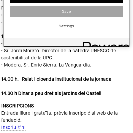
• Sr. Pere Macias. Comissionat pel traspàs integral de
Rodalies.
Save
• Sra. Isabel Pardo de Vera. Ex presidenta d’Adif.
• Modera: Sr. Antoni Bassas. Diari Ara.
Settings
13.00 h.-
IV - Aigua i turisme
• Sr. Jorge Manent. Director d’AGBAR.
• Sr. Jordi Morató. Director de la càtedra UNESCO de
sostenibilitat de la UPC.
• Modera: Sr. Enric Sierra. La Vanguardia.
14.00 h.-
Relat i cloenda institucional de la
jornada
14.30 h
Dinar a peu dret als jardins del Castell
INSCRIPCIONS
Entrada lliure i gratuïta, prèvia inscripció al web de la
fundació.
Inscriu-t’hi