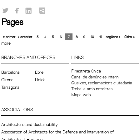
Pages
« primer
‹ anterior
3
4
5
6
7
8
9
10
11
següent ›
últim »
more
BRANCHES AND OFFICES
LINKS
Finestreta única
Barcelona
Ebre
Canal de denúncies intern
Girona
Lleida
Queixes, reclamacions ciutadania
Tarragona
Treballa amb nosaltres
Mapa web
ASSOCIATIONS
Architecture and Sustainability
Association of Architects for the Defence and Intervention of
Architectural Heritage