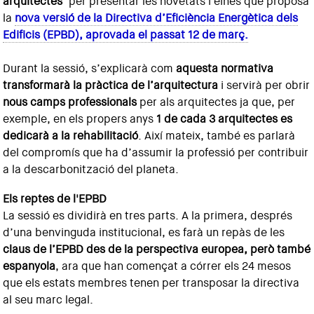
arquitectes’
per presentar les novetats i eines que proposa
la
nova versió de la Directiva d’Eficiència Energètica dels
Edificis (EPBD), aprovada el passat 12 de març.
Durant la sessió, s’explicarà com
aquesta normativa
transformarà la pràctica de l’arquitectura
i servirà per obrir
nous camps professionals
per als arquitectes ja que, per
exemple, en els propers anys
1 de cada 3 arquitectes es
dedicarà a la rehabilitació
. Així mateix, també es parlarà
del compromís que ha d’assumir la professió per contribuir
a la descarbonització del planeta.
Els reptes de l'EPBD
La sessió es dividirà en tres parts. A la primera, després
d’una benvinguda institucional, es farà un repàs de les
claus de l’EPBD des de la perspectiva europea, però també
espanyola
, ara que han començat a córrer els 24 mesos
que els estats membres tenen per transposar la directiva
al seu marc legal.