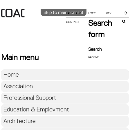
Skip to main content
LANGUAGE
Search
CONTACT
CATALÀ
ENGLISH
form
ESPAÑOL
Search
Main menu
Home
Association
Professional Support
Education & Employment
Architecture