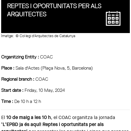
REPTES I OPORTUNITATS PER ALS
ARQUITECTES
Imatge:
© Col·legi d'Arquitectes de Catalunya
Organitzing Entity :
COAC
Place :
Sala d'Actes (Plaça Nova, 5, Barcelona)
Regional branch :
COAC
Start date :
Friday, 10 May, 2024
Time :
De 10 h a 12 h
El
10 de maig a les 10 h
, el COAC organitza la jornada
‘L’EPBD ja és aquí! Reptes i oportunitats per als