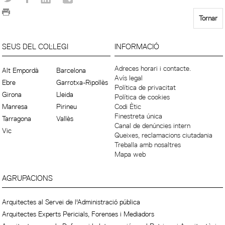
Tornar
SEUS DEL COL·LEGI
INFORMACIÓ
Adreces horari i contacte.
Alt Empordà
Barcelona
Avís legal
Ebre
Garrotxa-Ripollès
Política de privacitat
Girona
Lleida
Política de cookies
Manresa
Pirineu
Codi Ètic
Finestreta única
Tarragona
Vallès
Canal de denúncies intern
Vic
Queixes, reclamacions ciutadania
Treballa amb nosaltres
Mapa web
AGRUPACIONS
Arquitectes al Servei de l'Administració pública
Arquitectes Experts Pericials, Forenses i Mediadors