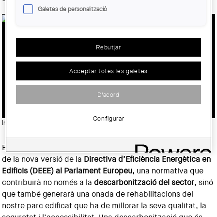
Galetes de personalització
EL COAC CELEBRA L’APROVACIÓ DE
Rebutjar
L’EPBD, LA DIRECTIVA D’EFICIÈNCIA
ENERGÈTICA D’EDIFICIS QUE
Acceptar totes les galetes
SUPOSARÀ UN CANVI DE PARADIGMA
EN EL SECTOR DE L’EDIFICACIÓ
D'acord
Configurar
Imatge:
© Pexels
El Col·legi d’Arquitectes de Catalunya celebra l’aprovació
de la nova versió de la
Directiva d’Eficiència Energètica en
Edificis (DEEE) al Parlament Europeu,
una normativa que
contribuirà no només a la
descarbonització del sector
, sinó
que també generarà una onada de rehabilitacions del
nostre parc edificat que ha de millorar la seva qualitat, la