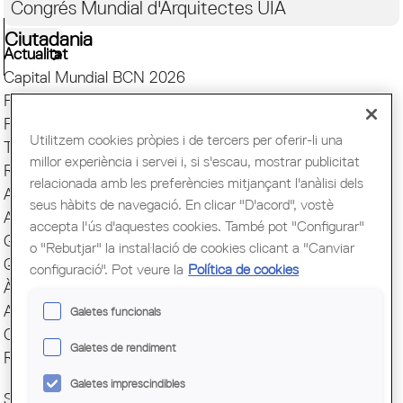
Congrés Mundial d'Arquitectes UIA
Ciutadania
Actualitat
Capital Mundial BCN 2026
Presentació
Finestreta única
Utilitzem cookies pròpies i de tercers per oferir-li una
Transparència
millor experiència i servei i, si s'escau, mostrar publicitat
Responsabilitat Social
relacionada amb les preferències mitjançant l'anàlisi dels
ArquiEscola
seus hàbits de navegació. En clicar "D'acord", vostè
Agrupacions
accepta l'ús d'aquestes cookies. També pot "Configurar"
Grups
o "Rebutjar" la instal·lació de cookies clicant a "Canviar
Quotes i serveis
configuració". Pot veure la
Política de cookies
Àgora
Avantatges COAC
Galetes funcionals
Comunicació
Galetes de rendiment
Reserva espai Sala
Galetes imprescindibles
SOC COAC