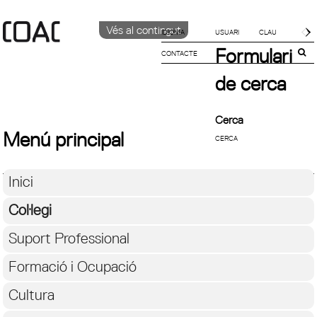
Vés al contingut
IDIOMA
Formulari
CONTACTE
CATALÀ
English
de cerca
ESPAÑOL
Cerca
Menú principal
Inici
Col·legi
Suport Professional
Formació i Ocupació
Cultura