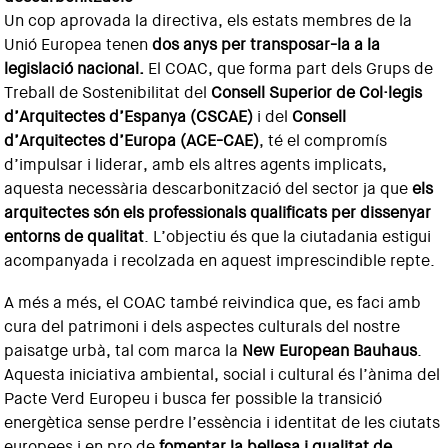
Un cop aprovada la directiva, els estats membres de la
Unió Europea tenen
dos anys per transposar-la a la
legislació nacional.
El COAC, que forma part dels Grups de
Treball de Sostenibilitat del
Consell Superior de Col·legis
d’Arquitectes d’Espanya (CSCAE)
i del
Consell
d’Arquitectes d’Europa (ACE-CAE)
, té el compromís
d’impulsar i liderar, amb els altres agents implicats,
aquesta necessària descarbonització del sector ja que
els
arquitectes són els professionals qualificats per dissenyar
entorns de qualitat
. L’objectiu és que la ciutadania estigui
acompanyada i recolzada en aquest imprescindible repte.
A més a més, el COAC també reivindica que, es faci amb
cura del patrimoni i dels aspectes culturals del nostre
paisatge urbà, tal com marca la
New European Bauhaus
.
Aquesta iniciativa ambiental, social i cultural és l’ànima del
Pacte Verd Europeu i busca fer possible la transició
energètica sense perdre l’essència i identitat de les ciutats
europees i en pro de
fomentar la bellesa i qualitat de