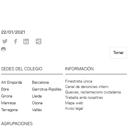
22/01/2021
Tornar
SEDES DEL COLEGIO
INFORMACIÓN
Finestreta única
Alt Empordà
Barcelona
Canal de denúncies intern
Ebre
Garrotxa-Ripollès
Queixes, reclamacions ciutadania
Girona
Lleida
Treballa amb nosaltres
Manresa
Osona
Mapa web
Aviso legal
Tarragona
Vallès
AGRUPACIONES