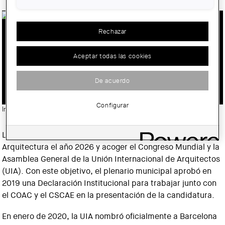
Rechazar
BARCELONA SE PREPARA PARA
PODER SER CAPITAL MUNDIAL DE LA
Aceptar todas las cookies
ARQUITECTURA Y ACOGER EL
CONGRESO DE LA UIA EN 2026
De acuerdo
Configurar
Imatge:
© Col·legi d'Arquitectes de Catalunya (COAC)
La ciudad de Barcelona quiere ser Capital Mundial de la
Arquitectura el año 2026 y acoger el Congreso Mundial y la
Asamblea General de la Unión Internacional de Arquitectos
(UIA). Con este objetivo, el plenario municipal aprobó en
2019 una Declaración Institucional para trabajar junto con
el COAC y el CSCAE en la presentación de la candidatura.
En enero de 2020, la UIA nombró oficialmente a Barcelona