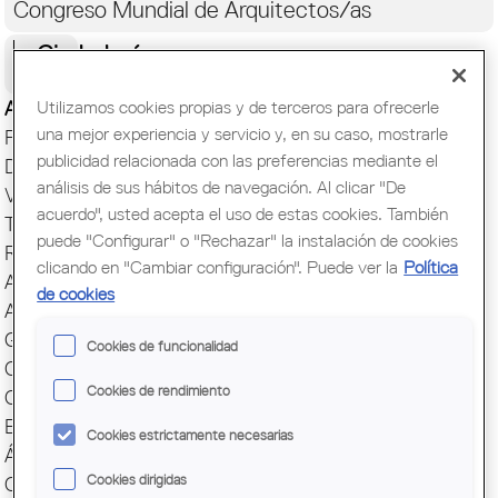
Congreso Mundial de Arquitectos/as
Ciudadanía
Utilizamos cookies propias y de terceros para ofrecerle
Actualidad
una mejor experiencia y servicio y, en su caso, mostrarle
Presentación
publicidad relacionada con las preferencias mediante el
Direcciones y Contacto
análisis de sus hábitos de navegación. Al clicar "De
Ventanilla única
acuerdo", usted acepta el uso de estas cookies. También
Transparencia
puede "Configurar" o "Rechazar" la instalación de cookies
Responsabilidad social
clicando en "Cambiar configuración". Puede ver la
Política
ArquiEscola
de cookies
Agrupaciones
Grupos
Cookies de funcionalidad
Cuotas y servicios
Cookies de rendimiento
Comunicación
Encuesta profesión
Cookies estrictamente necesarias
Ágora
Cookies dirigidas
Capital Mundial BCN 2026