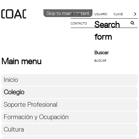
Skip to main content
IDIOMA
Search
CONTACTO
CATALÀ
ENGLISH
form
ESPAÑOL
Buscar
Main menu
Inicio
Colegio
Soporte Profesional
Formación y Ocupación
Cultura