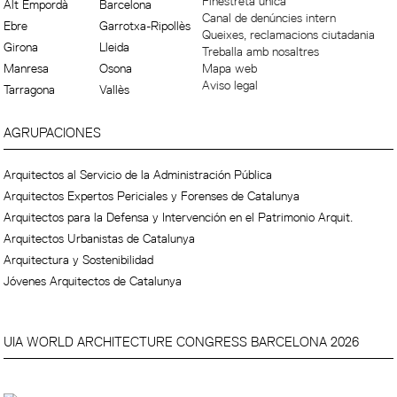
Finestreta única
Alt Empordà
Barcelona
Canal de denúncies intern
Ebre
Garrotxa-Ripollès
Queixes, reclamacions ciutadania
Girona
Lleida
Treballa amb nosaltres
Manresa
Osona
Mapa web
Aviso legal
Tarragona
Vallès
AGRUPACIONES
Arquitectos al Servicio de la Administración Pública
Arquitectos Expertos Periciales y Forenses de Catalunya
Arquitectos para la Defensa y Intervención en el Patrimonio Arquit.
Arquitectos Urbanistas de Catalunya
Arquitectura y Sostenibilidad
Jóvenes Arquitectos de Catalunya
UIA WORLD ARCHITECTURE CONGRESS BARCELONA 2026