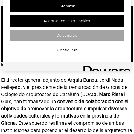
Rechazar
Aceptar todas las cookies
ARQUIA BANCA Y EL COAC GIRONA
FIRMAN UN CONVENIO DE
De acuerdo
COLABORACIÓN PARA LA
PROMOCIÓN DE LA ARQUITECTURA
Configurar
Imatge:
© Col·legi d'Arquitectes de Catalunya (COAC)
El director general adjunto de
Arquia Banca
, Jordi Nadal
Pellejero, y el presidente de la Demarcación de Girona del
Colegio de Arquitectos de Cataluña (COAC),
Marc Riera i
Guix
, han formalizado un
convenio de colaboración con el
objetivo de promover la arquitectura e impulsar diversas
actividades culturales y formativas en la provincia de
Girona.
Este acuerdo reafirma el compromiso de ambas
instituciones para potenciar el desarrollo de la arquitectura