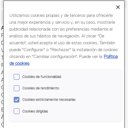
Congreso Mundial de Arquitectos/as
Ciudadanía
Utilizamos cookies propias y de terceros para ofrecerle
una mejor experiencia y servicio y, en su caso, mostrarle
Actualidad
publicidad relacionada con las preferencias mediante el
Presentación
análisis de sus hábitos de navegación. Al clicar "De
Direcciones y Contacto
acuerdo", usted acepta el uso de estas cookies. También
puede "Configurar" o "Rechazar" la instalación de cookies
Ventanilla única
clicando en "Cambiar configuración". Puede ver la
Política
Transparencia
de cookies
Responsabilidad social
ArquiEscola
Cookies de funcionalidad
Agrupaciones
Grupos
Cookies de rendimiento
Cuotas y servicios
Cookies estrictamente necesarias
Comunicación
Encuesta profesión
Cookies dirigidas
Ágora
Capital Mundial BCN 2026