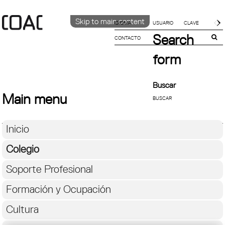
Skip to main content
IDIOMA
Search
CONTACTO
CATALÀ
English
form
ESPAÑOL
Buscar
Main menu
Inicio
Colegio
Soporte Profesional
Formación y Ocupación
Cultura