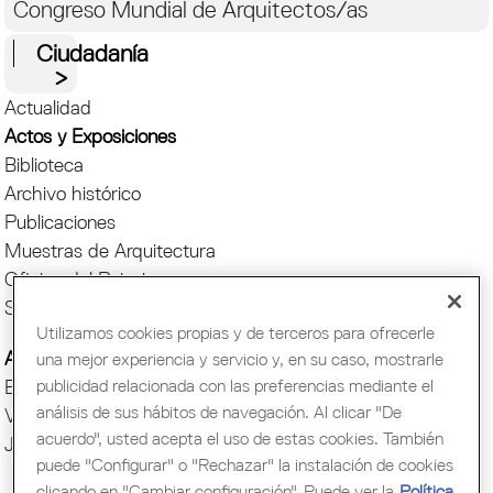
Congreso Mundial de Arquitectos/as
Ciudadanía
Actualidad
Actos y Exposiciones
Biblioteca
Archivo histórico
Publicaciones
Muestras de Arquitectura
Oficina del Paisaje
Setmana Arquitectura
Utilizamos cookies propias y de terceros para ofrecerle
Actos COAC
una mejor experiencia y servicio y, en su caso, mostrarle
publicidad relacionada con las preferencias mediante el
Exposiciones COAC
análisis de sus hábitos de navegación. Al clicar "De
Visitas COAC
acuerdo", usted acepta el uso de estas cookies. También
Jornadas y cursos
puede "Configurar" o "Rechazar" la instalación de cookies
clicando en "Cambiar configuración". Puede ver la
Política