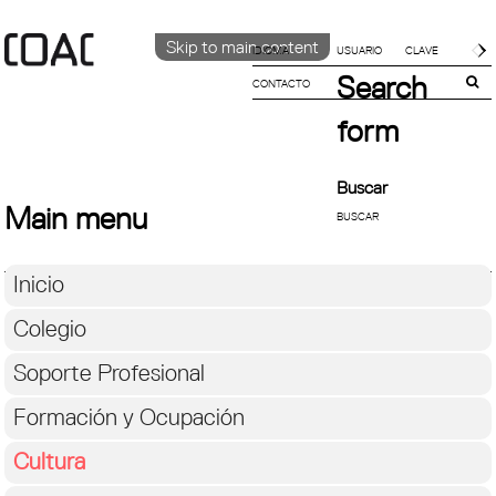
Skip to main content
IDIOMA
Search
CONTACTO
CATALÀ
ENGLISH
form
ESPAÑOL
Buscar
Main menu
Inicio
Colegio
Soporte Profesional
Formación y Ocupación
Cultura