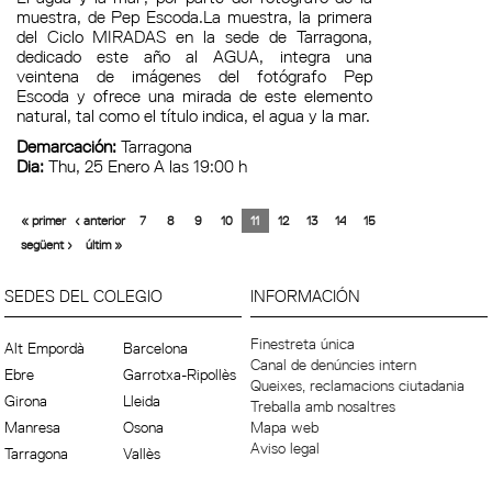
muestra, de Pep Escoda.La muestra, la primera
del Ciclo MIRADAS en la sede de Tarragona,
dedicado este año al AGUA, integra una
veintena de imágenes del fotógrafo Pep
Escoda y ofrece una mirada de este elemento
natural, tal como el título indica, el agua y la mar.
Demarcación:
Tarragona
Dia:
Thu, 25 Enero A las 19:00 h
« primer
‹ anterior
7
8
9
10
11
12
13
14
15
següent ›
últim »
SEDES DEL COLEGIO
INFORMACIÓN
Finestreta única
Alt Empordà
Barcelona
Canal de denúncies intern
Ebre
Garrotxa-Ripollès
Queixes, reclamacions ciutadania
Girona
Lleida
Treballa amb nosaltres
Manresa
Osona
Mapa web
Aviso legal
Tarragona
Vallès