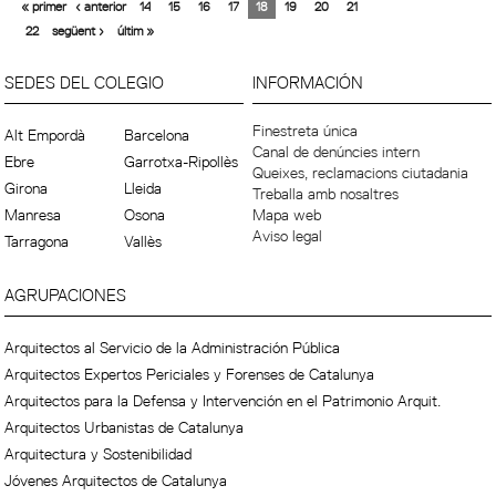
« primer
‹ anterior
14
15
16
17
18
19
20
21
22
següent ›
últim »
SEDES DEL COLEGIO
INFORMACIÓN
Finestreta única
Alt Empordà
Barcelona
Canal de denúncies intern
Ebre
Garrotxa-Ripollès
Queixes, reclamacions ciutadania
Girona
Lleida
Treballa amb nosaltres
Manresa
Osona
Mapa web
Aviso legal
Tarragona
Vallès
AGRUPACIONES
Arquitectos al Servicio de la Administración Pública
Arquitectos Expertos Periciales y Forenses de Catalunya
Arquitectos para la Defensa y Intervención en el Patrimonio Arquit.
Arquitectos Urbanistas de Catalunya
Arquitectura y Sostenibilidad
Jóvenes Arquitectos de Catalunya