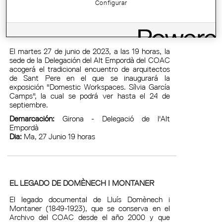
Configurar
ENCUENTRO DE SANT PERE EN LA
DELEGACIÓN DEL ALT EMPORDÀ DEL COAC
El martes 27 de junio de 2023, a las 19 horas, la
sede de la Delegación del Alt Empordà del COAC
acogerá el tradicional encuentro de arquitectos
de Sant Pere en el que se inaugurará la
exposición "Domestic Workspaces. Sílvia García
Camps", la cual se podrá ver hasta el 24 de
septiembre.
Demarcación:
Girona - Delegació de l'Alt
Empordà
Dia:
Ma, 27 Junio 19 horas
EL LEGADO DE DOMÈNECH I MONTANER
El legado documental de Lluís Domènech i
Montaner (1849-1923), que se conserva en el
Archivo del COAC desde el año 2000 y que