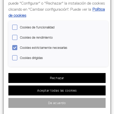
puede "Configurar" o "Rechazar" la instalación de cookies
Pages
clicando en "Cambiar configuración". Puede ver la
Política
de cookies
Cookies de funcionalidad
Cookies de rendimiento
Cookies estrictamente necesarias
Cookies dirigidas
EXPOSICIÓN 'DOMESTIC WORKSPACES.
SÍLVIA GARCIA CAMPS' EN FIGUERES
Del 27 de junio al 17 de septiembre de 2023, la
sala de exposiciones de la Delegación del Alt
Rechazar
Empordà del COAC acoje la
exposición “Domestic Workspaces.
Aceptar todas las cookies
Demarcación:
Girona - Delegació de l'Alt
Empordà
Desde:
Ma, 27 Junio -
Hasta:
Sun, 17 Septiembre
De acuerdo