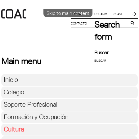
Skip to main content
IDIOMA
Search
CONTACTO
CATALÀ
ENGLISH
form
ESPAÑOL
Buscar
Main menu
Inicio
Colegio
Soporte Profesional
Formación y Ocupación
Cultura