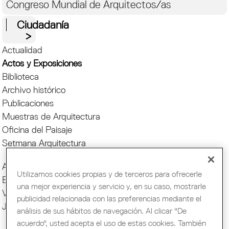
Congreso Mundial de Arquitectos/as
Ciudadanía
Actualidad
Actos y Exposiciones
Biblioteca
Archivo histórico
Publicaciones
Muestras de Arquitectura
Oficina del Paisaje
Setmana Arquitectura
Actos COAC
Utilizamos cookies propias y de terceros para ofrecerle
Exposiciones COAC
una mejor experiencia y servicio y, en su caso, mostrarle
Visitas COAC
publicidad relacionada con las preferencias mediante el
Jornadas y cursos
análisis de sus hábitos de navegación. Al clicar "De
acuerdo", usted acepta el uso de estas cookies. También