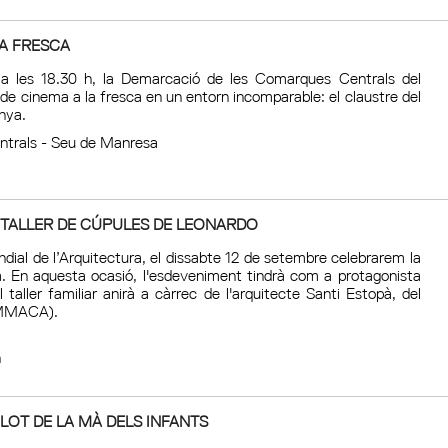
A FRESCA
 a les 18.30 h, la Demarcació de les Comarques Centrals del
e cinema a la fresca en un entorn incomparable: el claustre del
nya.
trals - Seu de Manresa
 TALLER DE CÚPULES DE LEONARDO
dial de l’Arquitectura, el dissabte 12 de setembre celebrarem la
a. En aquesta ocasió, l'esdeveniment tindrà com a protagonista
 taller familiar anirà a càrrec de l'arquitecte Santi Estopà, del
(MMACA).
h
LOT DE LA MÀ DELS INFANTS