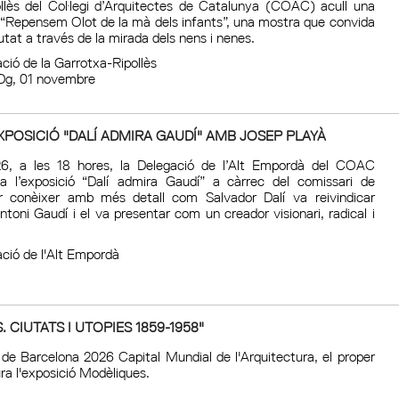
llès del Col·legi d’Arquitectes de Catalunya (COAC) acull una
ó “Repensem Olot de la mà dels infants”, una mostra que convida
ciutat a través de la mirada dels nens i nenes.
ció de la Garrotxa-Ripollès
g, 01 novembre
XPOSICIÓ "DALÍ ADMIRA GAUDÍ" AMB JOSEP PLAYÀ
26, a les 18 hores, la Delegació de l’Alt Empordà del COAC
 a l’exposició “Dalí admira Gaudí” a càrrec del comissari de
er conèixer amb més detall com Salvador Dalí va reivindicar
ntoni Gaudí i el va presentar com un creador visionari, radical i
ació de l'Alt Empordà
 CIUTATS I UTOPIES 1859-1958"
 de Barcelona 2026 Capital Mundial de l'Arquitectura, el proper
gura l'exposició Modèliques.