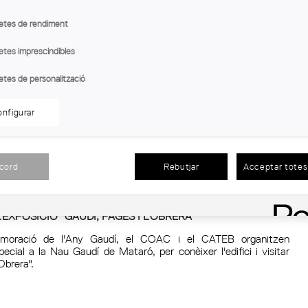
reres.
etes de rendiment
etes imprescindibles
etes de personalització
TALLER D'AIRE
ndial de l’Arquitectura, el dissabte 3 d'octubre celebrarem la
nfigurar
a. En aquesta ocasió, l'esdeveniment tindrà com a protagonista
anirà a càrrec de l'arquitecta Núria Prieto, UIC. Es pot viure als
acord
Rebutjar
Acceptar totes 
L'EXPOSICIÓ “GAUDÍ, PAGÈS I L'OBRERA”
oració de l'Any Gaudí, el COAC i el CATEB organitzen
ecial a la Nau Gaudí de Mataró, per conèixer l'edifici i visitar
'Obrera".