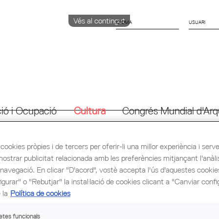
Vés al contingut
IDIOMA
CATALÀ
ENGLISH
ESPAÑOL
ió i Ocupació
Cultura
Congrés Mundial d'Arq
cookies pròpies i de tercers per oferir-li una millor experiència i servei 
mostrar publicitat relacionada amb les preferències mitjançant l'anàli
 navegació. En clicar "D'acord", vostè accepta l'ús d'aquestes cooki
TALLER D'ACCESSIBILITAT
gurar" o "Rebutjar" la instal·lació de cookies clicant a "Canviar confi
 la
Política de cookies
ndial de l’Arquitectura, el dissabte 5 de desembre celebrarem la
quitectura del 2026. En aquesta ocasió, l'esdeveniment tindrà
ibilitat i el taller familiar anirà a càrrec de l'arquitecte Pol
etes funcionals