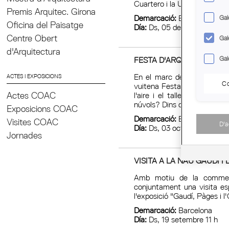
Cuartero i la UPC-Fora Bar
Premis Arquitec. Girona
Demarcació:
Barcelona
Gal
Oficina del Paisatge
Día:
Ds, 05 desembre 12 h
Centre Obert
Gal
d'Arquitectura
Gal
FESTA D'ARQUITECTURA: 
En el marc de la Capital Mu
ACTES I EXPOSICIONS
Co
vuitena Festa d’Arquitectur
l'aire i el taller familiar 
Actes COAC
núvols? Dins dels núvols?
Exposicions COAC
Demarcació:
Barcelona
Visites COAC
D'
Día:
Ds, 03 octubre 12 h
Jornades
VISITA A LA NAU GAUDÍ I 
Amb motiu de la commem
conjuntament una visita esp
l'exposició "Gaudí, Pàges i l
Demarcació:
Barcelona
Día:
Ds, 19 setembre 11 h