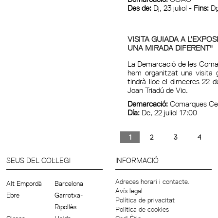
Des de:
Dj, 23 juliol -
Fins:
Dg
VISITA GUIADA A L’EXP
UNA MIRADA DIFERENT"
La Demarcació de les Comar
hem organitzat una visita g
tindrà lloc el dimecres 22 
Joan Triadú de Vic.
Demarcació:
Comarques Cen
Día:
Dc, 22 juliol 17:00
1
2
3
4
SEUS DEL COL·LEGI
INFORMACIÓ
Adreces horari i contacte.
Alt Empordà
Barcelona
Avís legal
Ebre
Garrotxa-
Política de privacitat
Ripollès
Política de cookies