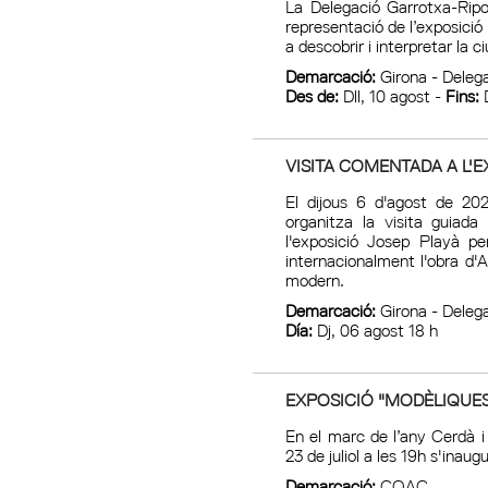
La Delegació Garrotxa-Ripo
representació de l’exposici
a descobrir i interpretar la 
Demarcació:
Girona - Delega
Des de:
Dll, 10 agost -
Fins:
D
VISITA COMENTADA A L'E
El dijous 6 d'agost de 20
organitza la visita guiada
l'exposició Josep Playà p
internacionalment l'obra d'A
modern.
Demarcació:
Girona - Deleg
Día:
Dj, 06 agost 18 h
EXPOSICIÓ "MODÈLIQUES.
En el marc de l’any Cerdà i
23 de juliol a les 19h s'inau
Demarcació:
COAC