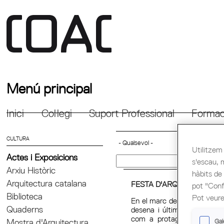
Menú principal
Inici
Col·legi
Suport Professional
Formac
CULTURA
Utilitzem 
Actes i Exposicions
s'escau, 
Arxiu Històric
hàbits de
Arquitectura catalana
FESTA D'ARQUITECTURA: 
pot "Confi
Biblioteca
Pot veure
En el marc de la Capital Mu
Quaderns
desena i última Festa d’Ar
com a protagonista l'access
Gal
Mostra d'Arquitectura