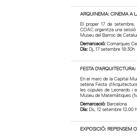
ARQUINEMA: CINEMA A L
El proper 17 de setembre,
COAC organitza una sessió d
Museu del Barroc de Catalu
Demarcació:
Comarques Cen
Día:
Dj, 17 setembre 18:30h
FESTA D'ARQUITECTURA:
En el marc de la Capital Mun
setena Festa d’Arquitectur
les cúpules de Leonardo i el
Museu de Matemàtiques 
Demarcació:
Barcelona
Día:
Ds, 12 setembre 12.00 
EXPOSICIÓ: REPENSEM O