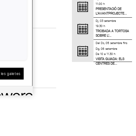
11.00 h
PRESENTACIÓ DE
L’AVANTPROJECTE...
Dj, 03 setembre
19.30 h
TROBADA A TORTOSA
SOBRE L'...
Del
Ds, 05 setembre
fins
Dg, 06 setembre
De 10 a 11.30 h
VISITA GUIADA: ELS
CENTRES DE...
les galetes