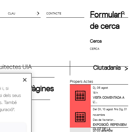
Formulari
CONTACTE
de cerca
Cerca
uitectes UIA
Ciutadania
Propers Actes
Pàgines
i, si
Dj, 06 agost
18 h
si dels seus
VISITA COMENTADA A
es. També
L'...
guració".
Del
Dll, 10 agost
fins
Dg, 01
novembre
Des de l'exterior:...
EXPOSICIÓ: REPENSEM
OLOT DE LA...
Dj, 03 setembre