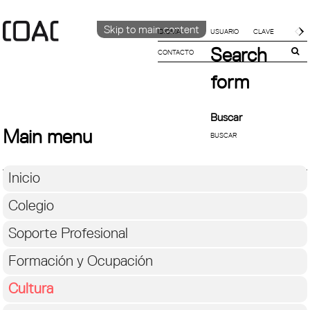
Skip to main content
IDIOMA
Search
CONTACTO
CATALÀ
ENGLISH
form
ESPAÑOL
Buscar
Main menu
Inicio
Colegio
Soporte Profesional
Formación y Ocupación
Cultura