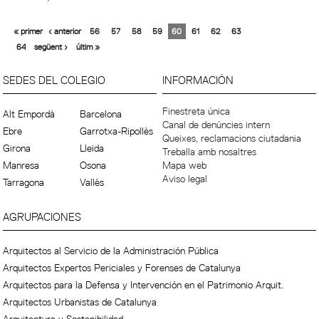
« primer
‹ anterior
56
57
58
59
60
61
62
63
64
següent ›
últim »
SEDES DEL COLEGIO
INFORMACIÓN
Finestreta única
Alt Empordà
Barcelona
Canal de denúncies intern
Ebre
Garrotxa-Ripollès
Queixes, reclamacions ciutadania
Girona
Lleida
Treballa amb nosaltres
Manresa
Osona
Mapa web
Aviso legal
Tarragona
Vallès
AGRUPACIONES
Arquitectos al Servicio de la Administración Pública
Arquitectos Expertos Periciales y Forenses de Catalunya
Arquitectos para la Defensa y Intervención en el Patrimonio Arquit.
Arquitectos Urbanistas de Catalunya
Arquitectura y Sostenibilidad