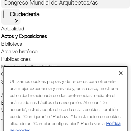
Congreso Mundial de Arquitectos/as
Ciudadanía
Actualidad
Actos y Exposiciones
Biblioteca
Archivo histórico
Publicaciones
Muestras de Arquitectura
Oficina del Paisaje
Utilizamos cookies propias y de terceros para ofrecerle
Setmana Arquitectura
una mejor experiencia y servicio y, en su caso, mostrarle
Actos COAC
publicidad relacionada con las preferencias mediante el
análisis de sus hábitos de navegación. Al clicar "De
Exposiciones COAC
acuerdo", usted acepta el uso de estas cookies. También
Visitas COAC
puede "Configurar" o "Rechazar" la instalación de cookies
Jornadas y cursos
clicando en "Cambiar configuración". Puede ver la
Política
de cookies