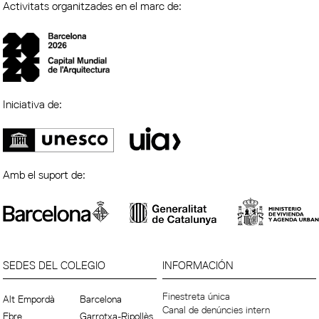
Activitats organitzades en el marc de:
Iniciativa de:
Amb el suport de:
SEDES DEL COLEGIO
INFORMACIÓN
Finestreta única
Alt Empordà
Barcelona
Canal de denúncies intern
Ebre
Garrotxa-Ripollès