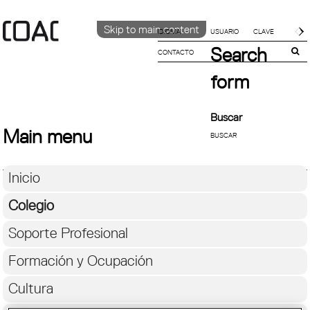
Skip to main content
IDIOMA
Search
CONTACTO
CATALÀ
ENGLISH
form
ESPAÑOL
Buscar
Main menu
Inicio
Colegio
Soporte Profesional
Formación y Ocupación
Cultura