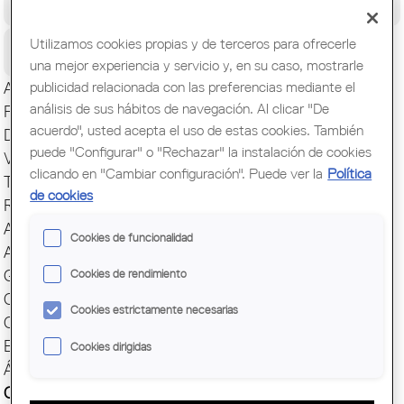
Congreso Mundial de Arquitectos/as
Ciudadanía
Utilizamos cookies propias y de terceros para ofrecerle
una mejor experiencia y servicio y, en su caso, mostrarle
publicidad relacionada con las preferencias mediante el
Actualidad
análisis de sus hábitos de navegación. Al clicar "De
Presentación
acuerdo", usted acepta el uso de estas cookies. También
Direcciones y Contacto
puede "Configurar" o "Rechazar" la instalación de cookies
Ventanilla única
clicando en "Cambiar configuración". Puede ver la
Política
Transparencia
de cookies
Responsabilidad social
ArquiEscola
Cookies de funcionalidad
Agrupaciones
Grupos
Cookies de rendimiento
Cuotas y servicios
Cookies estrictamente necesarias
Comunicación
Encuesta profesión
Cookies dirigidas
Ágora
Capital Mundial BCN 2026