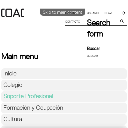
Skip to main content
IDIOMA
Search
CONTACTO
CATALÀ
English
form
ESPAÑOL
Buscar
Main menu
Inicio
Colegio
Soporte Profesional
Formación y Ocupación
Cultura