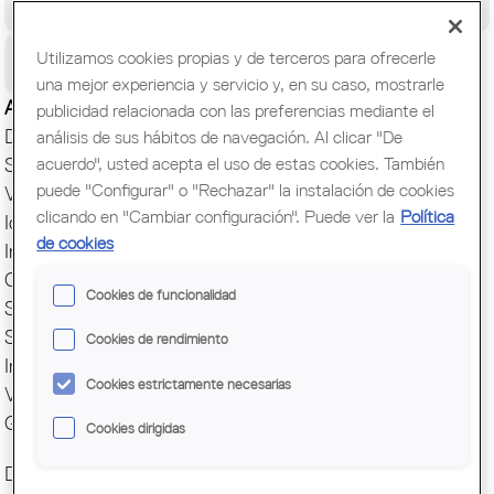
Congreso Mundial de Arquitectos/as
Ciudadanía
Utilizamos cookies propias y de terceros para ofrecerle
una mejor experiencia y servicio y, en su caso, mostrarle
Actualidad
publicidad relacionada con las preferencias mediante el
Directorio de arquitectos
análisis de sus hábitos de navegación. Al clicar "De
acuerdo", usted acepta el uso de estas cookies. También
Secretaría
puede "Configurar" o "Rechazar" la instalación de cookies
Visado, IITs y Registro
clicando en "Cambiar configuración". Puede ver la
Política
Idoneidad Técnica IIT
de cookies
Información Técnica OCT
Concursos OCP
Cookies de funcionalidad
Soporte Jurídico
Soporte Informático
Cookies de rendimiento
Internacional
Cookies estrictamente necesarias
Ventajas y descuentos
Gestión del despacho
Cookies dirigidas
Descarbonizando la arquitectura