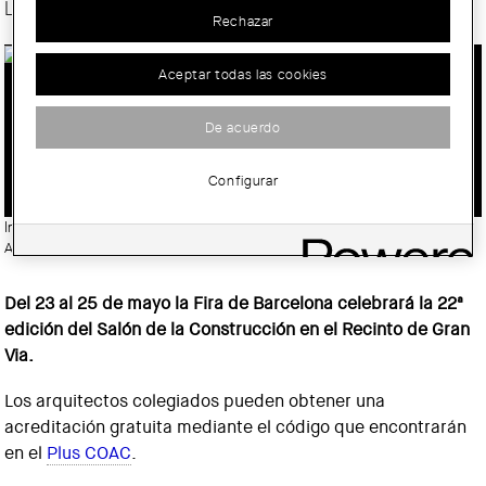
Listado de documentos de soporte profesional
Rechazar
Aceptar todas las cookies
CONSTRUMAT CELEBRA UNA NUEVA
De acuerdo
EDICIÓN CON LA PARTICIPACIÓN DE
180 EMPRESAS DEL SECTOR
Configurar
Imatge:
© Construmat. Espais comuns dissenyats per Josep Ferrando
Architecture. Premi FAD de l'Opinió d'Intervencions Efímeres 2020
Del 23 al 25 de mayo la Fira de Barcelona celebrará la 22ª
edición del Salón de la Construcción en el Recinto de Gran
Via.
Los arquitectos colegiados pueden obtener una
acreditación gratuita mediante el código que encontrarán
en el
Plus COAC
.