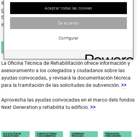
social (Real Decreto 853/2021), que tienen como objetivo
Aceptar todas las cookies
global alcanzar, para el 2026, la cifra acumulada de
510.000 actuaciones de renovación de viviendas,
De acuerdo
multiplicando por diez el ritmo actual de rehabilitaciones.
Configurar
La Oficina Técnica de Rehabilitación ofrece información y
asesoramiento a los colegiados y ciudadanos sobre las
ayudas convocadas, y revisará la documentación técnica
para la tramitación de las solicitudes de subvención.
>>
Aprovecha las ayudas convocadas en el marco dels fondos
Next Generation y rehabilita tu edificio.​
>>