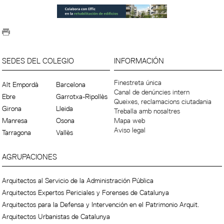
SEDES DEL COLEGIO
INFORMACIÓN
Finestreta única
Alt Empordà
Barcelona
Canal de denúncies intern
Ebre
Garrotxa-Ripollès
Queixes, reclamacions ciutadania
Girona
Lleida
Treballa amb nosaltres
Manresa
Osona
Mapa web
Aviso legal
Tarragona
Vallès
AGRUPACIONES
Arquitectos al Servicio de la Administración Pública
Arquitectos Expertos Periciales y Forenses de Catalunya
Arquitectos para la Defensa y Intervención en el Patrimonio Arquit.
Arquitectos Urbanistas de Catalunya