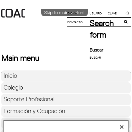
Skip to main content
IDIOMA
Search
CONTACTO
CATALÀ
English
form
ESPAÑOL
Buscar
Main menu
Inicio
Colegio
Soporte Profesional
Formación y Ocupación
Cultura