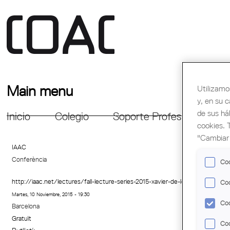
Main menu
Utilizamo
y, en su 
de sus há
Inicio
Colegio
Soporte Profesional
Fo
cookies. 
"Cambiar 
IAAC
Conferència
Coo
http://iaac.net/lectures/fall-lecture-series-2015-xavier-de-kestelier/
Coo
Martes, 10 Noviembre, 2015 - 19:30
Coo
Barcelona
Gratuït
Coo