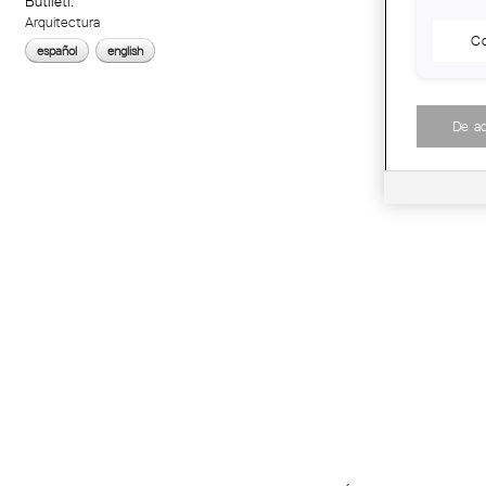
Butlletí:
Arquitectura
Co
español
english
De a