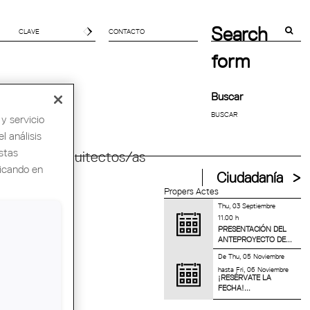
Search
CONTACTO
form
Buscar
y servicio
l análisis
stas
ndial de Arquitectos/as
licando en
Ciudadanía
Propers Actes
Thu, 03 Septiembre
11.00 h
PRESENTACIÓN DEL
ANTEPROYECTO DE...
De
Thu, 05 Noviembre
hasta
Fri, 06 Noviembre
¡RESÉRVATE LA
FECHA!...