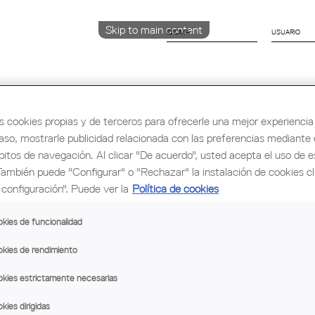
Skip to main content
IDIOMA
CATALÀ
ENGLISH
ESPAÑOL
s cookies propias y de terceros para ofrecerle una mejor experiencia 
caso, mostrarle publicidad relacionada con las preferencias mediante e
bitos de navegación. Al clicar "De acuerdo", usted acepta el uso de e
rmación y Ocupación
Cultura
Congreso Mu
También puede "Configurar" o "Rechazar" la instalación de cookies c
configuración". Puede ver la
Política de cookies
kies de funcionalidad
kies de rendimiento
kies estrictamente necesarias
kies dirigidas