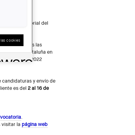
tí
Sistema Territorial del
las cookies
vocatoria todas las
uña o sobre Cataluña en
 1 de julio del 2022
e candidaturas y envío de
iente es del
2 al 16 de
nvocatoria
.
visitar la
página web