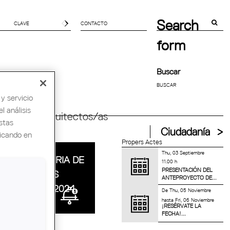
Search
CONTACTO
form
Buscar
y servicio
l análisis
ndial de Arquitectos/as
stas
Ciudadanía
licando en
Propers Actes
Thu, 03 Septiembre
CONVOCATORIA DE
11.00 h
PRESENTACIÓN DEL
LOS PREMIOS
ANTEPROYECTO DE...
BONAPLATA 2024
De
Thu, 05 Noviembre
hasta
Fri, 06 Noviembre
¡RESÉRVATE LA
FECHA!...