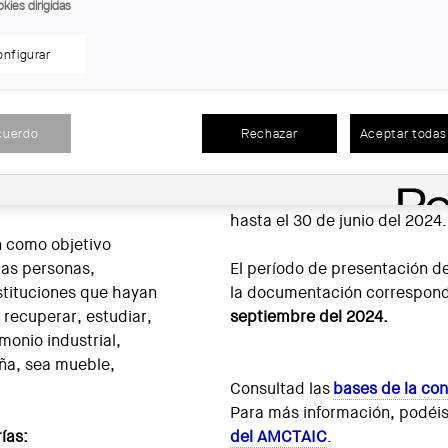
kies dirigidas
os
Premios Bonaplata
· Premio Paisajes Industriales
onio Industrial, Técnico y
· Premio Josep Alabern Valen
nfigurar
ociación del Museo de la
· Premio Colaboración con el 
Arqueología Industrial de
MNACTEC
olaboración del COAC, la
cuerdo
Rechazar
Aceptar todas 
ja de Ingenieros, el
Se pueden presentar a la con
iales de Cataluña y la
actuaciones hechas en Catal
los dos últimos años, desde el
hasta el 30 de junio del 2024.
n como objetivo
 las personas,
El período de presentación d
nstituciones que hayan
la documentación correspond
 recuperar, estudiar,
septiembre del 2024.
imonio industrial,
uña, sea mueble,
Consultad las
bases de la co
Para más información, podéis 
rías:
del AMCTAIC
.