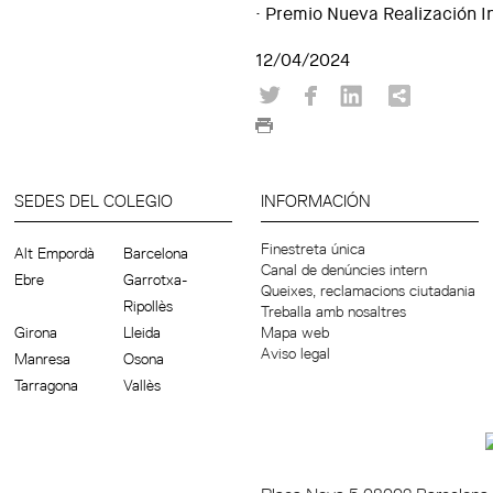
· Premio Nueva Realización In
12/04/2024
SEDES DEL COLEGIO
INFORMACIÓN
Finestreta única
Alt Empordà
Barcelona
Canal de denúncies intern
Ebre
Garrotxa-
Queixes, reclamacions ciutadania
Ripollès
Treballa amb nosaltres
Girona
Lleida
Mapa web
Aviso legal
Manresa
Osona
Tarragona
Vallès