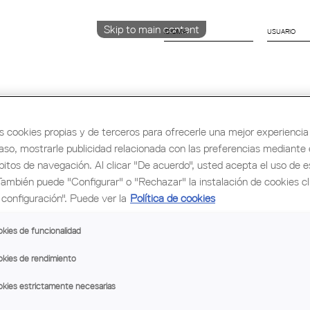
Skip to main content
IDIOMA
CATALÀ
English
ESPAÑOL
s cookies propias y de terceros para ofrecerle una mejor experiencia 
caso, mostrarle publicidad relacionada con las preferencias mediante e
rmación y Ocupación
Cultura
Congreso Mu
bitos de navegación. Al clicar "De acuerdo", usted acepta el uso de e
También puede "Configurar" o "Rechazar" la instalación de cookies c
configuración". Puede ver la
Política de cookies
kies de funcionalidad
kies de rendimiento
kies estrictamente necesarias