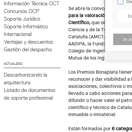
Coo
Información Técnica OCT
Se abre la convocatoria de l
Concursos OCP
para la valoración del Patrim
Co
Soporte Jurídico
Científico,
que organiza la As
Soporte Informático
Ciencia y de la Técnica y de 
Internacional
Cataluña (AMCTAIC) con la c
De a
Ventajas y descuentos
AADIPA, la Fundación de la Ca
Gestión del despacho
Colegio de Ingenieros Industr
Mutua de los Ingenieros.
ACTUALIDAD
Los Premios Bonaplata tiene
Descarbonizando la
reconocer y dar visibilidad a
arquitectura
asociaciones, colectivos o i
Listado de documentos
llevado a cabo acciones para
de soporte profesional
difundir o hacer valer el patr
científico y técnico de Catal
inmueble o inmaterial.
Están formados por
6 catego