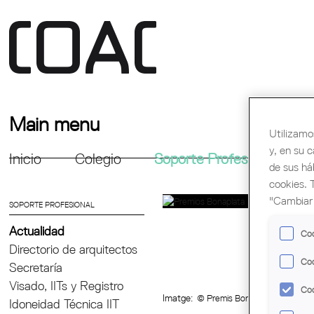
Main menu
Utilizamo
y, en su 
Inicio
Colegio
Soporte Profesional
Fo
de sus há
cookies. 
"Cambiar 
SOPORTE PROFESIONAL
Actualidad
Coo
Directorio de arquitectos
Coo
Secretaría
Visado, IITs y Registro
Coo
Imatge:
© Premis Bonaplata
Idoneidad Técnica IIT