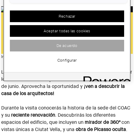
Rechazar
¡ÚLTIMAS VISITAS GUIADAS! VEN A
CONOCER LA SEDE DEL COAC Y LA
Aceptar todas las cookies
EXPOSICIÓN DE LLINÀS
De acuerdo
Imatge:
© Col·legi d'Arquitectes de Catalunya (COAC)
Configurar
Las visitas guiadas a la sede de Barcelona, que tienen lugar
los
sábados a las 11 h y a las 12 h
, finalizarán el próximo 1
de junio. Aprovecha la oportunidad y
¡ven a descubrir la
casa de los arquitectos!
Durante la visita conocerás la historia de la sede del COAC
y su
reciente renovación
. Descubrirás los diferentes
espacios del edificio, que incluyen un
mirador de 360º
con
vistas únicas a Ciutat Vella, y una
obra de Picasso oculta
.