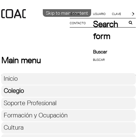
Skip to main content
IDIOMA
Search
CONTACTO
CATALÀ
English
form
ESPAÑOL
Buscar
Main menu
Inicio
Colegio
Soporte Profesional
Formación y Ocupación
Cultura