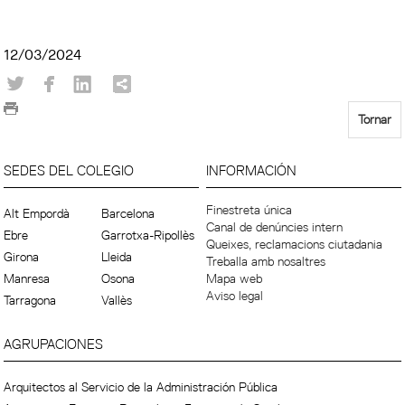
12/03/2024
Tornar
SEDES DEL COLEGIO
INFORMACIÓN
Finestreta única
Alt Empordà
Barcelona
Canal de denúncies intern
Ebre
Garrotxa-Ripollès
Queixes, reclamacions ciutadania
Girona
Lleida
Treballa amb nosaltres
Manresa
Osona
Mapa web
Aviso legal
Tarragona
Vallès
AGRUPACIONES
Arquitectos al Servicio de la Administración Pública