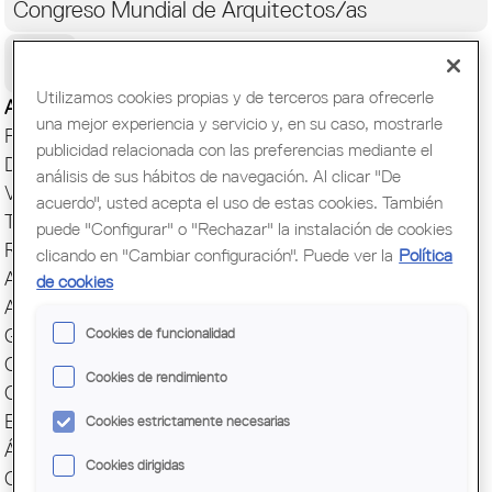
Congreso Mundial de Arquitectos/as
Ciudadanía
Utilizamos cookies propias y de terceros para ofrecerle
Actualidad
una mejor experiencia y servicio y, en su caso, mostrarle
Presentación
publicidad relacionada con las preferencias mediante el
Direcciones y Contacto
análisis de sus hábitos de navegación. Al clicar "De
Ventanilla única
acuerdo", usted acepta el uso de estas cookies. También
Transparencia
puede "Configurar" o "Rechazar" la instalación de cookies
Responsabilidad social
clicando en "Cambiar configuración". Puede ver la
Política
ArquiEscola
de cookies
Agrupaciones
Cookies de funcionalidad
Grupos
Cuotas y servicios
Cookies de rendimiento
Comunicación
Encuesta profesión
Cookies estrictamente necesarias
Ágora
Cookies dirigidas
Capital Mundial BCN 2026