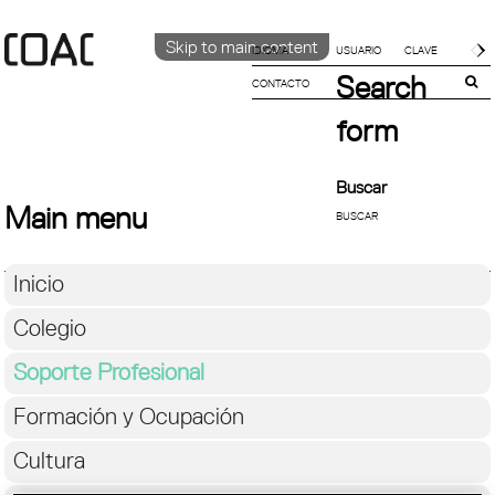
Skip to main content
IDIOMA
Search
CONTACTO
CATALÀ
English
form
ESPAÑOL
Buscar
Main menu
Inicio
Colegio
Soporte Profesional
Formación y Ocupación
Cultura