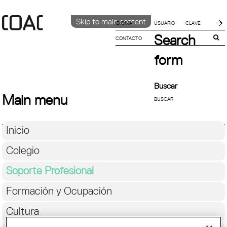
Skip to main content
IDIOMA
Search
CONTACTO
CATALÀ
English
form
ESPAÑOL
Buscar
Main menu
Inicio
Colegio
Soporte Profesional
Formación y Ocupación
Cultura