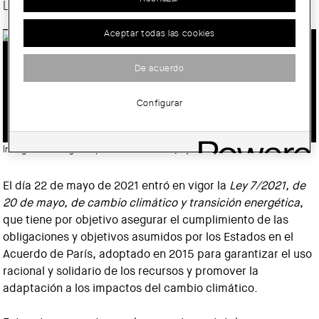
Listado de documentos de soporte profesional
Aceptar todas las cookies
PUBLICADA EN EL BOE LA NUEVA LEY
De acuerdo
DE CAMBIO CLIMÁTICO Y TRANSICIÓN
Configurar
ENERGÉTICA
Imatge:
© Col·legi d'Arquitectes de Catalunya (COAC)
El día 22 de mayo de 2021 entró en vigor la
Ley 7/2021, de
20 de mayo, de cambio climático y transición energética
,
que tiene por objetivo asegurar el cumplimiento de las
obligaciones y objetivos asumidos por los Estados en el
Acuerdo de París, adoptado en 2015 para garantizar el uso
racional y solidario de los recursos y promover la
adaptación a los impactos del cambio climático.