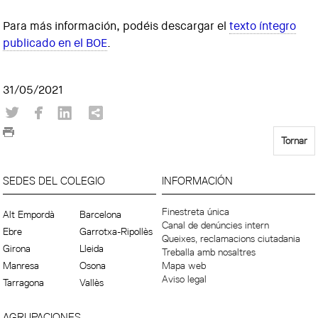
Para más información, podéis descargar el
texto íntegro
publicado en el BOE
.
31/05/2021
Tornar
SEDES DEL COLEGIO
INFORMACIÓN
Finestreta única
Alt Empordà
Barcelona
Canal de denúncies intern
Ebre
Garrotxa-Ripollès
Queixes, reclamacions ciutadania
Girona
Lleida
Treballa amb nosaltres
Manresa
Osona
Mapa web
Aviso legal
Tarragona
Vallès
AGRUPACIONES