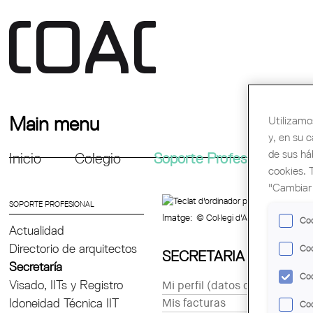
Main menu
Utilizamo
y, en su 
de sus há
Inicio
Colegio
Soporte Profesional
Fo
cookies. 
"Cambiar 
SOPORTE PROFESIONAL
Imatge:
© Col·legi d'Arquitectes de Ca
Coo
Actualidad
Directorio de arquitectos
Coo
SECRETARIA EN LÍNEA
Secretaría
Coo
Visado, IITs y Registro
Mi perfil (datos de contacto)
Idoneidad Técnica IIT
Mis facturas
Coo