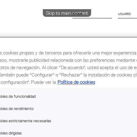
Skip to main content
IDIOMA
CATALÀ
ENGLISH
ESPAÑOL
s cookies propias y de terceros para ofrecerle una mejor experiencia 
caso, mostrarle publicidad relacionada con las preferencias mediante e
bitos de navegación. Al clicar "De acuerdo", usted acepta el uso de e
rmación y Ocupación
Cultura
Congreso Mu
También puede "Configurar" o "Rechazar" la instalación de cookies c
configuración". Puede ver la
Política de cookies
talunya
kies de funcionalidad
kies de rendimiento
kies estrictamente necesarias
kies dirigidas