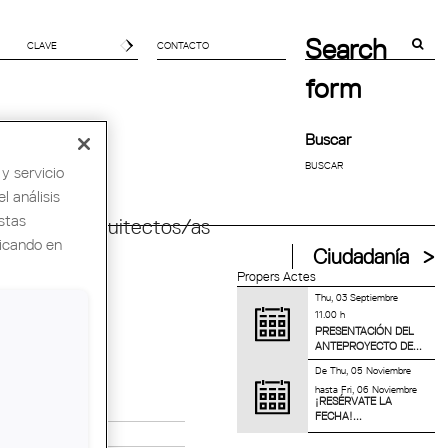
Search
CONTACTO
form
Buscar
y servicio
l análisis
stas
ndial de Arquitectos/as
licando en
Ciudadanía
Propers Actes
Thu, 03 Septiembre
11.00 h
PRESENTACIÓN DEL
ANTEPROYECTO DE...
De
Thu, 05 Noviembre
hasta
Fri, 06 Noviembre
¡RESÉRVATE LA
FECHA!...