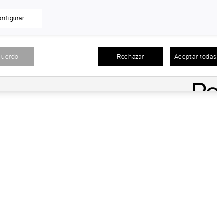
a
nfigurar
nica
cuerdo
Rechazar
Aceptar todas 
n la Mutualidad de HNA