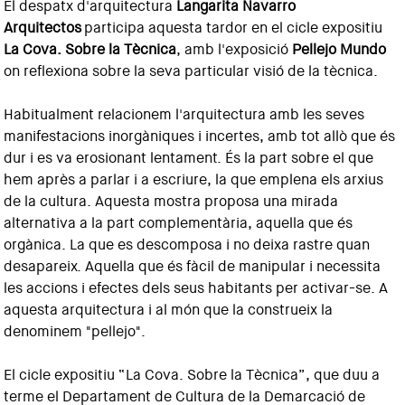
El despatx d'arquitectura
Langarita Navarro
Arquitectos
participa aquesta tardor en el cicle expositiu
La Cova. Sobre la Tècnica
, amb l'exposició
Pellejo Mundo
on reflexiona sobre la seva particular visió de la tècnica.
Habitualment relacionem l'arquitectura amb les seves
manifestacions inorgàniques i incertes, amb tot allò que és
dur i es va erosionant lentament. És la part sobre el que
hem après a parlar i a escriure, la que emplena els arxius
de la cultura. Aquesta mostra proposa una mirada
alternativa a la part complementària, aquella que és
orgànica. La que es descomposa i no deixa rastre quan
desapareix. Aquella que és fàcil de manipular i necessita
les accions i efectes dels seus habitants per activar-se. A
aquesta arquitectura i al món que la construeix la
denominem "pellejo".
El cicle expositiu “La Cova. Sobre la Tècnica”, que duu a
terme el Departament de Cultura de la Demarcació de