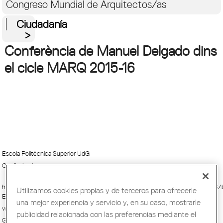
Congreso Mundial de Arquitectos/as
Ciudadanía
Conferència de Manuel Delgado dins
el cicle MARQ 2015-16
Escola Politècnica Superior UdG
Conferència
http://www.udg.edu/eps/Inici/Arxiudenot%C3%ADcies/tabid/2436/p/46356/
Utilizamos cookies propias y de terceros para ofrecerle
ES/Default.aspx
una mejor experiencia y servicio y, en su caso, mostrarle
Viernes, 2 Octubre, 2015 - 13:00
publicidad relacionada con las preferencias mediante el
Girona