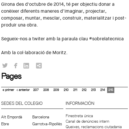
Girona des d'octubre de 2014, té per objectiu donar a
conèixer diferents maneres d’imaginar, projectar,
composar, muntar, mesclar, construir, materialitzar i post-
produir una obra.
Segueix-nos a twiter amb la paraula clau #sobrelatecnica
Amb la col·laboració de Moritz.
Pages
« primer
‹ anterior
207
208
209
210
211
212
213
214
215
SEDES DEL COLEGIO
INFORMACIÓN
Finestreta única
Alt Empordà
Barcelona
Canal de denúncies intern
Ebre
Garrotxa-Ripollès
Queixes, reclamacions ciutadania