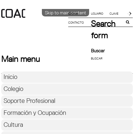
Skip to main content
IDIOMA
Search
CONTACTO
CATALÀ
ENGLISH
form
ESPAÑOL
Buscar
Main menu
Inicio
Colegio
Soporte Profesional
Formación y Ocupación
Cultura