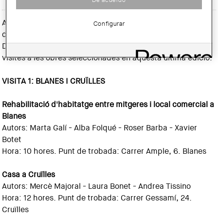
Amb motiu dels Premis d'Arquitectura de les Comarques
Configurar
de Girona 2015, el Departament de Cultura de la
Demarcació de Girona del COAC inicia el programa de
visites a les obres seleccionades en aquesta última edició.
VISITA 1: BLANES I CRUÏLLES
Rehabilitació d'habitatge entre mitgeres i local comercial a
Blanes
Autors: Marta Galí - Alba Folqué - Roser Barba - Xavier
Botet
Hora: 10 hores. Punt de trobada: Carrer Ample, 6. Blanes
Casa a Cruïlles
Autors: Mercè Majoral - Laura Bonet - Andrea Tissino
Hora: 12 hores. Punt de trobada: Carrer Gessamí, 24.
Cruïlles