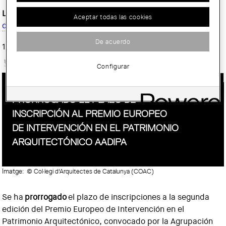
Les bases d’aquesta segona edició es poden trobar al
web
Aceptar todas las cookies
del premi
.
De acuerdo
10/04/2015
Configurar
Tornar
PRORROGADO EL PLAZO DE
INSCRIPCIÓN AL PREMIO EUROPEO
DE INTERVENCIÓN EN EL PATRIMONIO
ARQUITECTÓNICO AADIPA
Imatge:
© Col·legi d'Arquitectes de Catalunya (COAC)
Se ha
prorrogado
el plazo de inscripciones a la segunda
edición del Premio Europeo de Intervención en el
Patrimonio Arquitectónico, convocado por la Agrupación