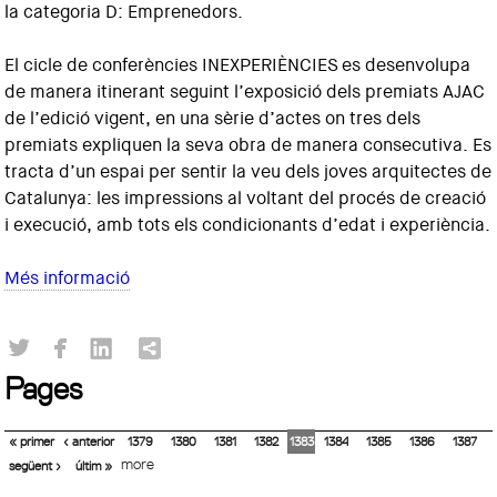
la categoria D: Emprenedors.
El cicle de conferències INEXPERIÈNCIES es desenvolupa
de manera itinerant seguint l’exposició dels premiats AJAC
de l’edició vigent, en una sèrie d’actes on tres dels
premiats expliquen la seva obra de manera consecutiva. Es
tracta d’un espai per sentir la veu dels joves arquitectes de
Catalunya: les impressions al voltant del procés de creació
i execució, amb tots els condicionants d’edat i experiència.
Més informació
Pages
« primer
‹ anterior
1379
1380
1381
1382
1383
1384
1385
1386
1387
more
següent ›
últim »