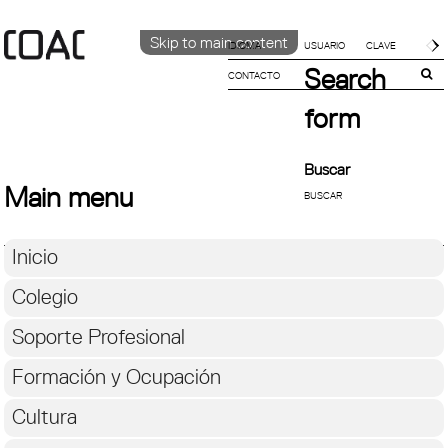
Skip to main content
IDIOMA
Search
CONTACTO
CATALÀ
ENGLISH
form
ESPAÑOL
Buscar
Main menu
Inicio
Colegio
Soporte Profesional
Formación y Ocupación
Cultura