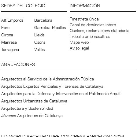
SEDES DEL COLEGIO
INFORMACIÓN
Finestreta única
Alt Empordà
Barcelona
Canal de denúncies intern
Ebre
Garrotxa-Ripollès
Queixes, reclamacions ciutadania
Girona
Lleida
Treballa amb nosaltres
Manresa
Osona
Mapa web
Aviso legal
Tarragona
Vallès
AGRUPACIONES
Arquitectos al Servicio de la Administración Pública
Arquitectos Expertos Periciales y Forenses de Catalunya
Arquitectos para la Defensa y Intervención en el Patrimonio Arquit.
Arquitectos Urbanistas de Catalunya
Arquitectura y Sostenibilidad
Jóvenes Arquitectos de Catalunya
UIA WORLD ARCHITECTURE CONGRESS BARCELONA 2026