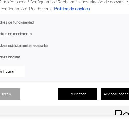
También puede "Configurar" o "Rechazar" la instalación de cookies c
 of the
JURY AWARD:
The jury will award a prize 
configuración". Puede ver la
Política de cookies
htling
Architecture, Urbanism and Landscape, 
h, in order
kies de funcionalidad
OPINION AWARD:
Works selected by the jur
kies de rendimiento
'Opinion Award of Culture and Industry', wh
tervention
management and communication, on one h
kies estrictamente necesarias
one of the
and industrial production on the other, c
pe and
kies dirigidas
Call for submissions ends
February 6th, 2
nfigurar
) and vocals
For any further information about the awa
Culture Department of the Girona branch. 
rona
or
premsa.gir@coac.cat
cuerdo
Rechazar
Aceptar todas 
Contest Rules 2015