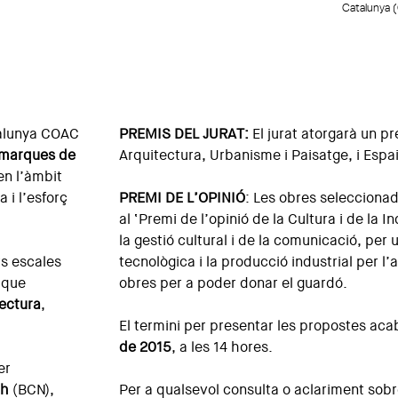
Catalunya
talunya COAC
PREMIS DEL JURAT:
El jurat atorgarà un p
Comarques de
Arquitectura, Urbanisme i Paisatge, i Espa
en l’àmbit
a i l’esforç
PREMI DE L’OPINIÓ
: Les obres seleccionad
al ‘Premi de l’opinió de la Cultura i de la I
la gestió cultural i de la comunicació, per 
ts escales
tecnològica i la producció industrial per l’a
, que
obres per a poder donar el guardó.
ectura
,
El termini per presentar les propostes aca
de 2015
, a les 14 hores.
er
ch
(BCN),
Per a qualsevol consulta o aclariment sobr