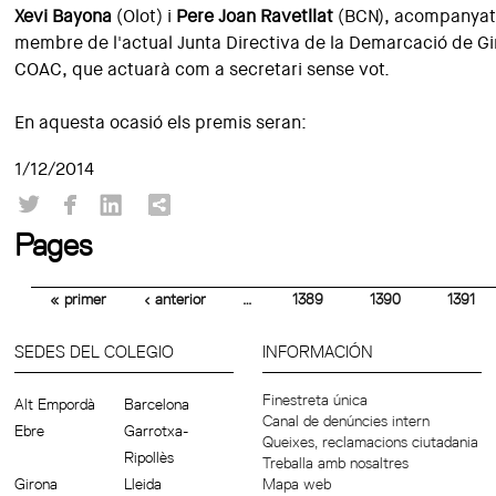
Xevi Bayona
(Olot) i
Pere Joan Ravetllat
(BCN), acompanyat
membre de l'actual Junta Directiva de la Demarcació de Gi
COAC, que actuarà com a secretari sense vot.
En aquesta ocasió els premis seran:
1/12/2014
Pages
« primer
‹ anterior
…
1389
1390
1391
SEDES DEL COLEGIO
INFORMACIÓN
Finestreta única
Alt Empordà
Barcelona
Canal de denúncies intern
Ebre
Garrotxa-
Queixes, reclamacions ciutadania
Ripollès
Treballa amb nosaltres
Girona
Lleida
Mapa web