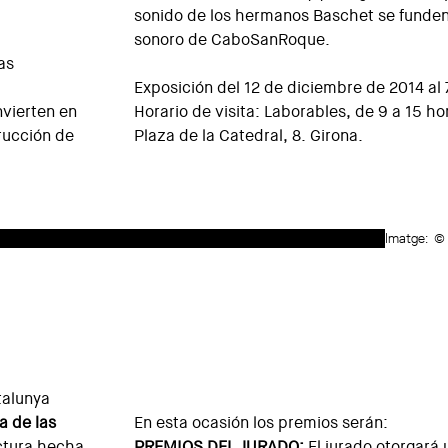
sonido de los hermanos Baschet se funden
sonoro de CaboSanRoque.
as
Exposición del 12 de diciembre de 2014 al 
vierten en
Horario de visita: Laborables, de 9 a 15 ho
rucción de
Plaza de la Catedral, 8. Girona.
Imatge:
© 
talunya
a de las
En esta ocasión los premios serán:
ectura hecha
PREMIOS DEL JURADO:
El jurado otorgará