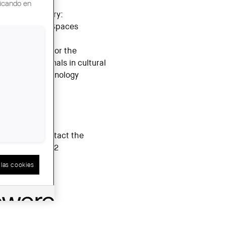
licando en
for each category:
and Ephemeral Spaces
y are eligible for the
ere professionals in cultural
and, and technology
hoose one work.
015
at 2 pm.
rds, please contact the
Tel. 972 412 892
las cookies