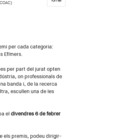
Tornar
 (COAC)
remi per cada categoria:
is Efímers.
es per part del jurat opten
ndústria, on professionals de
una banda i, de la recerca
ltra, escullen una de les
ba el
divendres 6 de febrer
e els premis, podeu dirigir-