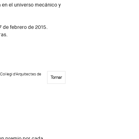
 en el universo mecánico y
7 de febrero de 2015.
ras.
Col·legi d'Arquitectes de
Tornar
 un premio por cada