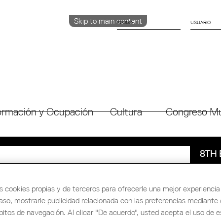
Skip to main content
IDIOMA
CATALÀ
ENGLISH
ESPAÑOL
rmación y Ocupación
Cultura
Congreso Mu
8TH 
GIR
ARC
s cookies propias y de terceros para ofrecerle una mejor experiencia 
caso, mostrarle publicidad relacionada con las preferencias mediante e
bitos de navegación. Al clicar "De acuerdo", usted acepta el uso de e