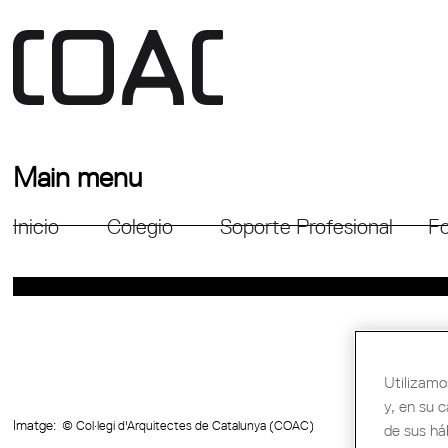
Main menu
Inicio
Colegio
Soporte Profesional
Fo
Utilizamo
y, en su 
Imatge:
© Col·legi d'Arquitectes de Catalunya (COAC)
de sus há