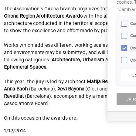
cookies. 
The Association's Girona branch organizes the
18th edition
"Cambiar 
Girona Region
Architecture Awards
with the aim of hightlig
architecture conducted in the territorial scope of the branc
Coo
to show the excellence and effort made by professionals.
Coo
Works which address different working scales, types of in
Coo
and environments may be submitted, and will be assigned 
following categories:
Architecture, Urbanism and Landsca
Coo
Ephemeral Spaces
.
Co
This year, the jury is led by architect
Matija Bevk
(Slovenia
Anna Bach
(Barcelona),
Xevi Bayona
(Olot) and
Pere Joan
Ravetllat
(Barcelona), accompanied by a member of the Gi
De a
Association's Board.
On this occasion the awards are:
1/12/2014