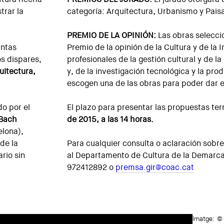
trar la
categoría: Arquitectura, Urbanismo y Paisa
PREMIO DE LA OPINIÓN:
Las obras seleccio
intas
Premio de la opinión de la Cultura y de la 
os dispares,
profesionales de la gestión cultural y de l
uitectura,
y, de la investigación tecnológica y la prod
escogen una de las obras para poder dar e
do por el
El plazo para presentar las propuestas te
Bach
de 2015, a las 14 horas.
lona),
de la
Para cualquier consulta o aclaración sobre
rio sin
al Departamento de Cultura de la Demarcac
972412892 o
premsa.gir@coac.cat
Imatge:
© 