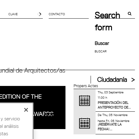
Search
CONTACTO
form
Buscar
ndial de Arquitectos/as
Ciudadanía
Propers Actes
Thu, 03 Septiembre
EDITION OF THE
11.00 h
PRESENTACIÓN DEL
ONA REGION
ANTEPROYECTO DE...
HITECTURE AWARDS
De
Thu, 05 Noviembre
y servicio
hasta
Fri, 06 Noviembre
¡RESÉRVATE LA
l análisis
FECHA!...
stas