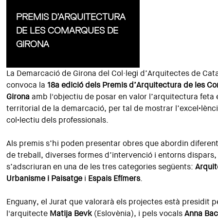
PREMIS D’ARQUITECTURA
DE LES COMARQUES DE
GIRONA
La Demarcació de Girona del Col·legi d’Arquitectes de Ca
convoca la
18a edició dels Premis d’Arquitectura de les 
Girona
amb l'objectiu de posar en valor l’arquitectura feta 
territorial de la demarcació, per tal de mostrar l’excel•lènci
col•lectiu dels professionals.
Als premis s’hi poden presentar obres que abordin diferen
de treball, diverses formes d’intervenció i entorns dispars
s’adscriuran en una de les tres categories següents:
Arquit
Urbanisme i Paisatge
i
Espais Efímers
.
Enguany, el Jurat que valorarà els projectes està presidit p
l'arquitecte
Matija Bevk
(Eslovènia), i pels vocals
Anna Ba