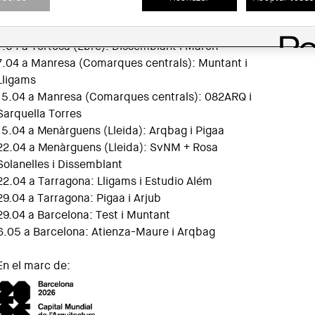
25.03 a Figueres (Girona): Estudio Além i h3o
25.03 a Tortosa (Ebre): Arjub i 082ARQ
7.04 a Tortosa (Ebre): Dissemblant i March
7.04 a Manresa (Comarques centrals): Muntant i
Lligams
15.04 a Manresa (Comarques centrals): 082ARQ i
Sarquella Torres
15.04 a Menàrguens (Lleida): Arqbag i Pigaa
22.04 a Menàrguens (Lleida): SvNM + Rosa
Solanelles i Dissemblant
22.04 a Tarragona: Lligams i Estudio Além
29.04 a Tarragona: Pigaa i Arjub
29.04 a Barcelona: Test i Muntant
6.05 a Barcelona: Atienza-Maure i Arqbag
En el marc de: