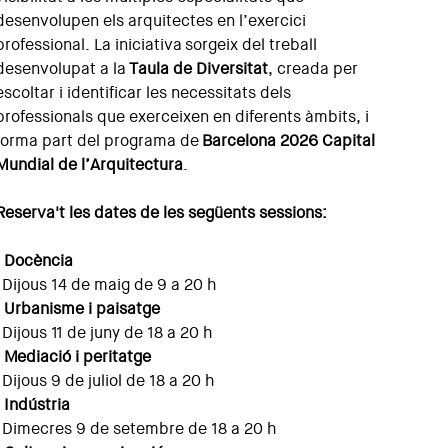
desenvolupen els arquitectes en l’exercici
professional. La iniciativa sorgeix del treball
desenvolupat a la
Taula de Diversitat
, creada per
escoltar i identificar les necessitats dels
professionals que exerceixen en diferents àmbits, i
forma part del programa de
Barcelona 2026 Capital
Mundial de l’Arquitectura
.
Reserva't les dates de les següents sessions:
· Docència
Dijous 14 de maig de 9 a 20 h
· Urbanisme i paisatge
Dijous 11 de juny de 18 a 20 h
· Mediació i peritatge
Dijous 9 de juliol de 18 a 20 h
· Indústria
Dimecres 9 de setembre de 18 a 20 h