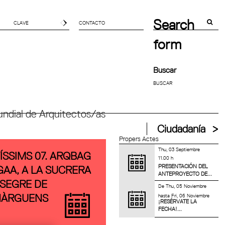
Search
CONTACTO
form
Buscar
ndial de Arquitectos/as
Ciudadanía
Propers Actes
Thu, 03 Septiembre
ÍSSIMS 07. ARQBAG
11.00 h
PRESENTACIÓN DEL
GAA, A LA SUCRERA
ANTEPROYECTO DE...
 SEGRE DE
De
Thu, 05 Noviembre
hasta
Fri, 06 Noviembre
ÀRGUENS
¡RESÉRVATE LA
FECHA!...