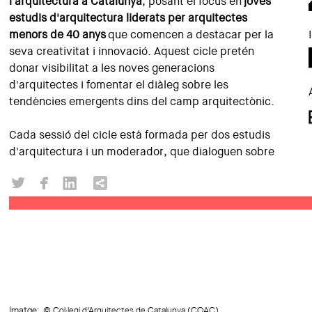
l'arquitectura a Catalunya
, posant el focus en
joves
estudis d'arquitectura liderats per arquitectes
menors de 40 anys
que comencen a destacar per la
seva creativitat i innovació. Aquest cicle pretén
donar visibilitat a les noves generacions
d'arquitectes i fomentar el diàleg sobre les
tendències emergents dins del camp arquitectònic.
Cada sessió del cicle està formada per dos estudis
d'arquitectura i un moderador, que dialoguen sobre
Imatge:
© Col·legi d'Arquitectes de Catalunya (COAC)