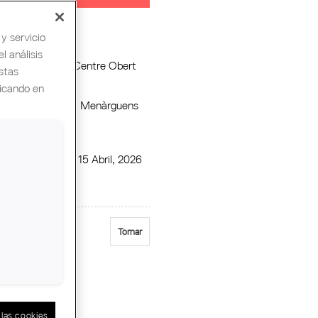
y servicio
l análisis
 Organizadora :
Centre Obert
stas
tectura
licando en
crera del Segre. Menàrguens
ción :
Lleida
icio :
Miercoles, 15 Abril, 2026
:
19.30h
Tornar
las cookies