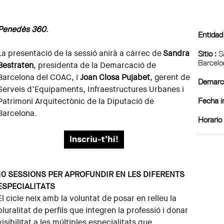
Penedès 360
.
Entidad
La presentació de la sessió anirà a càrrec de
Sandra
Sitio :
Sa
Barcelo
Bestraten
, presidenta de la Demarcació de
Barcelona del COAC, i
Joan Closa Pujabet
, gerent de
Demarca
Serveis d’Equipaments, Infraestructures Urbanes i
Fecha in
Patrimoni Arquitectònic de la Diputació de
Barcelona.
Horario 
10 SESSIONS PER APROFUNDIR EN LES DIFERENTS
ESPECIALITATS
El cicle neix amb la voluntat de posar en relleu la
pluralitat de perfils que integren la professió i donar
visibilitat a les múltiples especialitats que