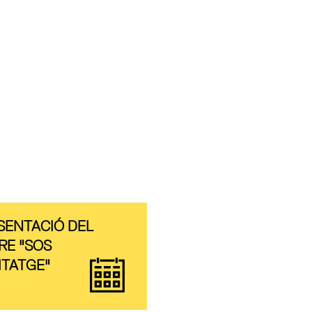
SENTACIÓ DEL
RE "SOS
ITATGE"