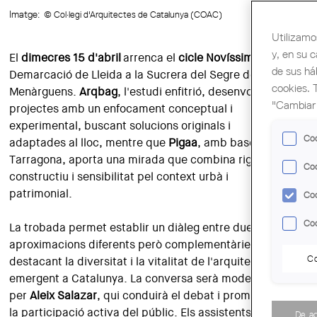
Imatge:
© Col·legi d'Arquitectes de Catalunya (COAC)
Utilizamo
y, en su 
El
dimecres 15 d'abril
arrenca el
cicle Novíssims
a la
de sus há
Demarcació de Lleida a la Sucrera del Segre de
cookies. 
Menàrguens.
Arqbag
, l'estudi enfitrió, desenvolupa
"Cambiar 
projectes amb un enfocament conceptual i
experimental, buscant solucions originals i
Coo
adaptades al lloc, mentre que
Pigaa
, amb base a
Tarragona, aporta una mirada que combina rigor
Coo
constructiu i sensibilitat pel context urbà i
patrimonial.
Coo
Coo
La trobada permet establir un diàleg entre dues
aproximacions diferents però complementàries,
Co
destacant la diversitat i la vitalitat de l'arquitectura
emergent a Catalunya. La conversa serà moderada
per
Aleix Salazar
, qui conduirà el debat i promourà
la participació activa del públic. Els assistents
De a