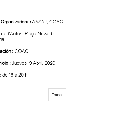
 Organizadora :
AASAP, COAC
la d'Actes. Plaça Nova, 5.
na
ción :
COAC
icio :
Jueves, 9 Abril, 2026
:
de 18 a 20 h
Tornar