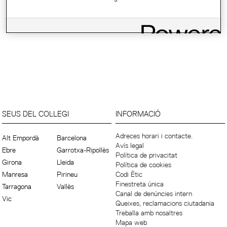
SEUS DEL COL·LEGI
INFORMACIÓ
Adreces horari i contacte.
Alt Empordà
Barcelona
Avís legal
Ebre
Garrotxa-Ripollès
Política de privacitat
Girona
Lleida
Política de cookies
Manresa
Pirineu
Codi Ètic
Finestreta única
Tarragona
Vallès
Canal de denúncies intern
Vic
Queixes, reclamacions ciutadania
Treballa amb nosaltres
Mapa web