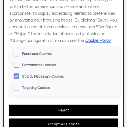
with a better experience and service and, where
Tipus de document
appropriate, to display advertising related to preferences
by analyzing your browsing habits. By clicking "Save", you
Departaments
accept the use of these cookies. You can also "Configure"
or "Reject" the installation of cookies by clicking on
"Change configuration". You can see the
Cookie Policy
Expired documents?
Functional Cookies
Performance Cookies
Strictly Necessary Cookies
RESOLUCIÓ TES/1565/2020
Targeting Cookies
Rehabilitació d’edificis residencials
dels barris gestionats per l’Agència
de l'Habitatge de Catalunya.
Reject
Textos legals
Accept All Cookies