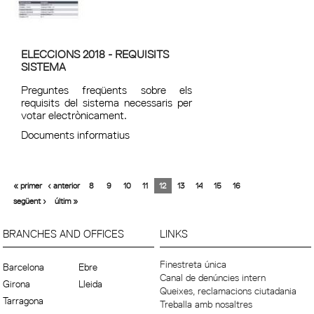
ELECCIONS 2018 - REQUISITS
SISTEMA
Preguntes freqüents sobre els
requisits del sistema necessaris per
votar electrònicament.
Documents informatius
« primer
‹ anterior
8
9
10
11
12
13
14
15
16
següent ›
últim »
BRANCHES AND OFFICES
LINKS
Finestreta única
Barcelona
Ebre
Canal de denúncies intern
Girona
Lleida
Queixes, reclamacions ciutadania
Tarragona
Treballa amb nosaltres