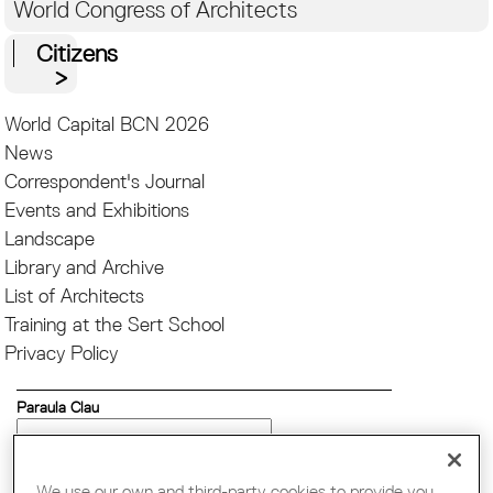
World Congress of Architects
Citizens
World Capital BCN 2026
News
Correspondent's Journal
Events and Exhibitions
Landscape
Library and Archive
List of Architects
Training at the Sert School
Privacy Policy
Paraula Clau
Pages
Llengua
We use our own and third-party cookies to provide you