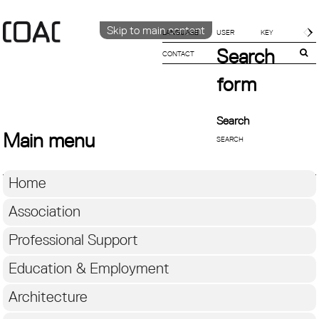
Skip to main content
LANGUAGE
Search
CONTACT
CATALÀ
ENGLISH
form
ESPAÑOL
Search
Main menu
Home
Association
Professional Support
Education & Employment
Architecture