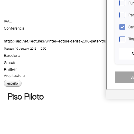
Fun
Per
IAAC
Str
Conferència
Tar
http://iaac.net/lectures/winter-lecture-series-2016-peter-trummer/
Tuesday, 19 January, 2016 - 19:30
S
Barcelona
Gratuït
Butlletí:
Arquitectura
S
español
Piso Piloto