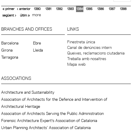
« primer
‹ anterior
1380
1381
1382
1383
1384
1385
1386
1387
1388
more
següent ›
últim »
BRANCHES AND OFFICES
LINKS
Finestreta única
Barcelona
Ebre
Canal de denúncies intern
Girona
Lleida
Queixes, reclamacions ciutadania
Tarragona
Treballa amb nosaltres
Mapa web
ASSOCIATIONS
Architecture and Sustainability
Association of Architects for the Defence and Intervention of
Architectural Heritage
Association of Architects Serving the Public Administration
Forensic Architecture Expert's Association of Catalonia
Urban Planning Architects’ Association of Catalonia