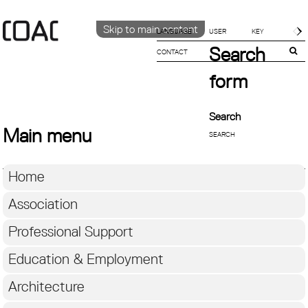
Skip to main content
LANGUAGE
Search
CONTACT
CATALÀ
ENGLISH
form
ESPAÑOL
Search
Main menu
Home
Association
Professional Support
Education & Employment
Architecture