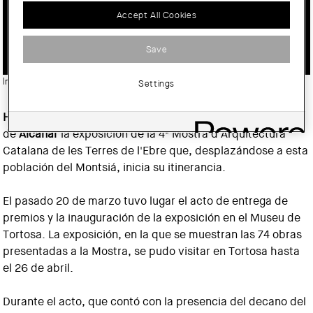
Accept All Cookies
EXPOSICIÓN DE LA 4ª MOSTRA DE
LES TERRES DE L’EBRE
Save
Imatge:
© Col·legi d'Arquitectes de Catalunya (COAC)
Settings
Hasta el 31 de mayo
se puede visitar en la sala La Cisterna
de
Alcanar
la exposición de la 4ª Mostra d'Arquitectura
Catalana de les Terres de l'Ebre que, desplazándose a esta
población del Montsiá, inicia su itinerancia.
El pasado 20 de marzo tuvo lugar el acto de entrega de
premios y la inauguración de la exposición en el Museu de
Tortosa. La exposición, en la que se muestran las 74 obras
presentadas a la Mostra, se pudo visitar en Tortosa hasta
el 26 de abril.
Durante el acto, que contó con la presencia del decano del