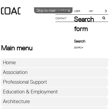
Skip to main content
LANGUAGE
Search
CONTACT
CATALÀ
ENGLISH
form
ESPAÑOL
Search
Main menu
Home
Association
Professional Support
Education & Employment
Architecture