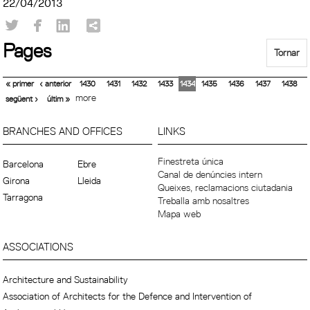
22/04/2013
Pages
Tornar
« primer
‹ anterior
1430
1431
1432
1433
1434
1435
1436
1437
1438
more
següent ›
últim »
BRANCHES AND OFFICES
LINKS
Finestreta única
Barcelona
Ebre
Canal de denúncies intern
Girona
Lleida
Queixes, reclamacions ciutadania
Tarragona
Treballa amb nosaltres
Mapa web
ASSOCIATIONS
Architecture and Sustainability
Association of Architects for the Defence and Intervention of