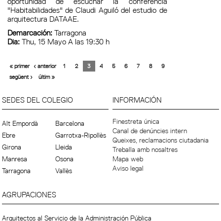
oportunidad de escuchar la conferencia
"Habitabilidades" de Claudi Aguiló del estudio de
arquitectura DATAAE.
Demarcación:
Tarragona
Dia:
Thu, 15 Mayo A las 19:30 h
« primer
‹ anterior
1
2
3
4
5
6
7
8
9
següent ›
últim »
SEDES DEL COLEGIO
INFORMACIÓN
Finestreta única
Alt Empordà
Barcelona
Canal de denúncies intern
Ebre
Garrotxa-Ripollès
Queixes, reclamacions ciutadania
Girona
Lleida
Treballa amb nosaltres
Manresa
Osona
Mapa web
Aviso legal
Tarragona
Vallès
AGRUPACIONES
Arquitectos al Servicio de la Administración Pública