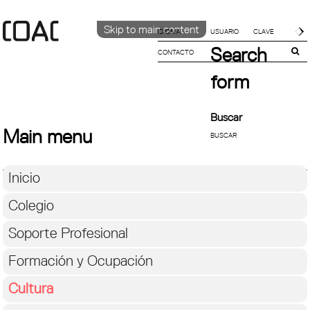
Skip to main content
IDIOMA
Search
CONTACTO
CATALÀ
ENGLISH
form
ESPAÑOL
Buscar
Main menu
Inicio
Colegio
Soporte Profesional
Formación y Ocupación
Cultura