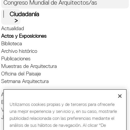
Congreso Mundial de Arquitectos/as
Ciudadanía
Actualidad
Actos y Exposiciones
Biblioteca
Archivo histórico
Publicaciones
Muestras de Arquitectura
Oficina del Paisaje
Setmana Arquitectura
Actos COAC
Exposiciones COAC
Utilizamos cookies propias y de terceros para ofrecerle
Visitas COAC
una mejor experiencia y servicio y, en su caso, mostrarle
Jornadas y cursos
publicidad relacionada con las preferencias mediante el
análisis de sus hábitos de navegación. Al clicar "De