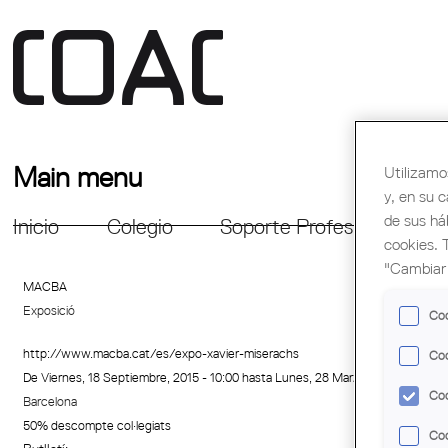
Main menu
Utilizamo
y, en su 
de sus há
Inicio
Colegio
Soporte Profesional
Fo
cookies. 
"Cambiar 
MACBA
Exposició
Coo
http://www.macba.cat/es/expo-xavier-miserachs
Coo
De
Viernes, 18 Septiembre, 2015 - 10:00
hasta
Lunes, 28 Marzo, 2016 - 20:00
Coo
Barcelona
50% descompte col·legiats
Coo