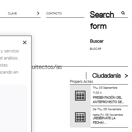
Search
CONTACTO
form
Buscar
y servicio
l análisis
stas
ndial de Arquitectos/as
licando en
Ciudadanía
Propers Actes
Thu, 03 Septiembre
11.00 h
PRESENTACIÓN DEL
ANTEPROYECTO DE...
De
Thu, 05 Noviembre
hasta
Fri, 06 Noviembre
¡RESÉRVATE LA
FECHA!...