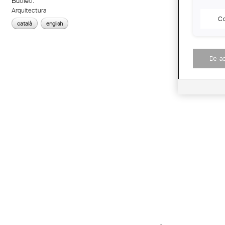
Butlletí:
Arquitectura
Co
català
english
De a