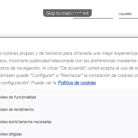
Skip to main content
IDIOMA
CATALÀ
ENGLISH
ESPAÑOL
s cookies propias y de terceros para ofrecerle una mejor experiencia 
caso, mostrarle publicidad relacionada con las preferencias mediante e
bitos de navegación. Al clicar "De acuerdo", usted acepta el uso de e
rmación y Ocupación
Cultura
Congreso Mu
También puede "Configurar" o "Rechazar" la instalación de cookies c
configuración". Puede ver la
Política de cookies
kies de funcionalidad
kies de rendimiento
kies estrictamente necesarias
kies dirigidas