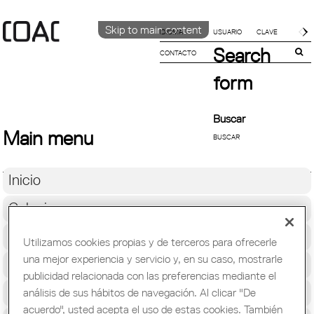
Skip to main content
IDIOMA
Search
CONTACTO
CATALÀ
ENGLISH
form
ESPAÑOL
Buscar
Main menu
Inicio
Colegio
Soporte Profesional
Utilizamos cookies propias y de terceros para ofrecerle
una mejor experiencia y servicio y, en su caso, mostrarle
Formación y Ocupación
publicidad relacionada con las preferencias mediante el
Cultura
análisis de sus hábitos de navegación. Al clicar "De
acuerdo", usted acepta el uso de estas cookies. También