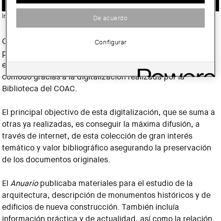
Imatge:
© Col·legi d'Arquitectes de Catalunya (COAC)
De acuerdo
Consultar la información contenida en los 27
Anuarios
Configurar
publicados por la Asociación de Arquitectos de Cataluña
entre los años 1899-1930 es ahora más fácil, rápido y
cómodo gracias a la digitalización realizada por la
Biblioteca del COAC.
El principal objectivo de esta digitalización, que se suma a
otras ya realizadas, es conseguir la máxima difusión, a
través de internet, de esta colección de gran interés
temático y valor bibliográfico asegurando la preservación
de los documentos originales.
El
Anuario
publicaba materiales para el estudio de la
arquitectura, descripción de monumentos históricos y de
edificios de nueva construcción. También incluía
información práctica y de actualidad, así como la relación