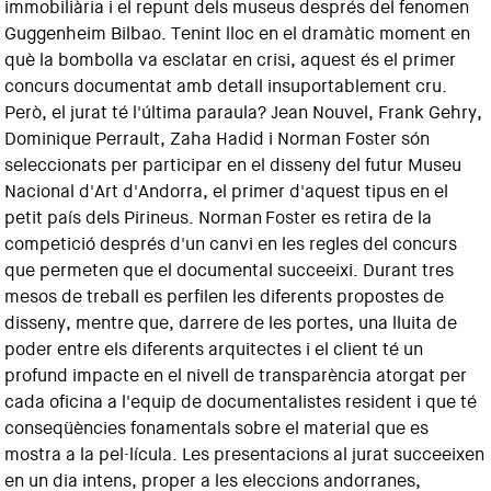
immobiliària i el repunt dels museus després del fenomen
Guggenheim Bilbao. Tenint lloc en el dramàtic moment en
què la bombolla va esclatar en crisi, aquest és el primer
concurs documentat amb detall insuportablement cru.
Però, el jurat té l'última paraula? Jean Nouvel, Frank Gehry,
Dominique Perrault, Zaha Hadid i Norman Foster són
seleccionats per participar en el disseny del futur Museu
Nacional d'Art d'Andorra, el primer d'aquest tipus en el
petit país dels Pirineus. Norman Foster es retira de la
competició després d'un canvi en les regles del concurs
que permeten que el documental succeeixi. Durant tres
mesos de treball es perfilen les diferents propostes de
disseny, mentre que, darrere de les portes, una lluita de
poder entre els diferents arquitectes i el client té un
profund impacte en el nivell de transparència atorgat per
cada oficina a l'equip de documentalistes resident i que té
conseqüències fonamentals sobre el material que es
mostra a la pel·lícula. Les presentacions al jurat succeeixen
en un dia intens, proper a les eleccions andorranes,