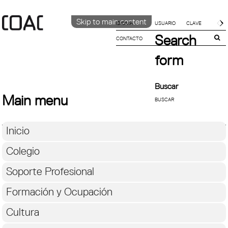
Skip to main content
IDIOMA
Search
CONTACTO
CATALÀ
ENGLISH
form
ESPAÑOL
Buscar
Main menu
Inicio
Colegio
Soporte Profesional
Formación y Ocupación
Cultura