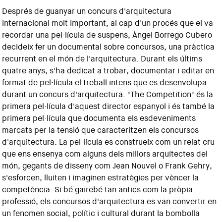
Després de guanyar un concurs d'arquitectura
internacional molt important, al cap d'un procés que el va
recordar una pel·lícula de suspens, Àngel Borrego Cubero
decideix fer un documental sobre concursos, una pràctica
recurrent en el món de l'arquitectura. Durant els últims
quatre anys, s'ha dedicat a trobar, documentar i editar en
format de pel·lícula el treball intens que es desenvolupa
durant un concurs d'arquitectura. "The Competition" és la
primera pel·lícula d'aquest director espanyol i és també la
primera pel·lícula que documenta els esdeveniments
marcats per la tensió que caracteritzen els concursos
d'arquitectura. La pel·lícula es construeix com un relat cru
que ens ensenya com alguns dels millors arquitectes del
món, gegants de disseny com Jean Nouvel o Frank Gehry,
s'esforcen, lluiten i imaginen estratègies per vèncer la
competència. Si bé gairebé tan antics com la pròpia
professió, els concursos d'arquitectura es van convertir en
un fenomen social, polític i cultural durant la bombolla