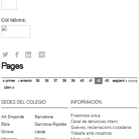
Col·labora:
Pages
« primer
‹ anterior
35
36
37
38
39
40
41
42
43
següent ›
more
últim »
SEDES DEL COLEGIO
INFORMACIÓN
Finestreta única
Alt Empordà
Barcelona
Canal de denúncies intern
Ebre
Garrotxa-Ripollès
Queixes, reclamacions ciutadania
Girona
Lleida
Treballa amb nosaltres