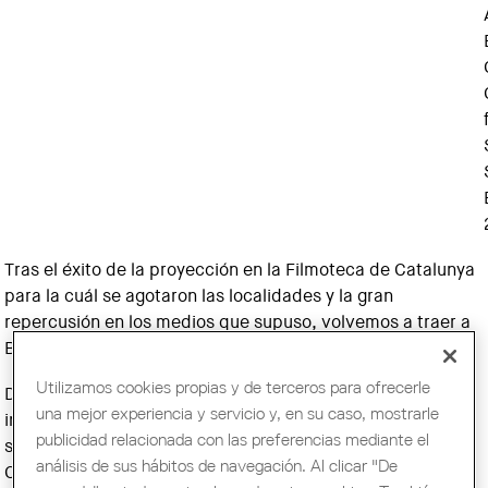
Tras el éxito de la proyección en la Filmoteca de Catalunya
para la cuál se agotaron las localidades y la gran
repercusión en los medios que supuso, volvemos a traer a
Barcelona este esperado documental.
Utilizamos cookies propias y de terceros para ofrecerle
Después de ganar un concurso de arquitectura
una mejor experiencia y servicio y, en su caso, mostrarle
internacional muy importante, al cabo de un proceso que
publicidad relacionada con las preferencias mediante el
se asemejó a una película de suspenso, Ángel Borrego
análisis de sus hábitos de navegación. Al clicar "De
Cubero decide hacer un documental sobre concursos, una