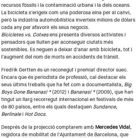
recursos fòssils i la contaminació urbana i la dels oceans.
La bicicleta s'erigeix com una poderosa eina per al canvi,
però la indústria automobilística inverteix milions de dòlars
cada any per afavorir els seus negocis.
Bicicletes vs. Cotxes
ens presenta diversos activistes i
pensadors que lluiten per aconseguir ciutats més
sostenibles. Es neguen a deixar d'anar amb bicicleta, tot i
l'augment del nom de morts en accidents de trànsit.
Fredrik Gertten és un reconegut i premiat director suec.
Encara que és periodista de professió, cal destacar els
seus últims treballs que ha fet com a documentalista,
Big
Boys Gone Bananas! *
(2012) i
Bananas! *
(2009), que han
tingut un llarg recorregut internacional en festivals de més
de 80 països, entre els quals destaquen
Sundance
,
Berlinale
i
Hot Docs
.
Després de la projecció comptarem amb
Mercedes Vidal
,
regidora de mobilitat de l'Ajuntament de Barcelona, que