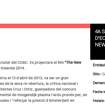
4A S
D'E
NEW
i ciutat del COAC. Es projectarà el film
"The New
Entidad
, Holanda 2014.
Sitio :
S
riu el 13 d'abril de 2013, va ser un gran
Demarca
 de la seva re-obertura, la crítica nacional i
uitectes Cruz i Ortiz, guanyadors del concurs
Fecha in
umental de Hoogendijk plasma l'ardu procés per, en
museu i “reforçar la posició d'Amsterdam en
Horario 