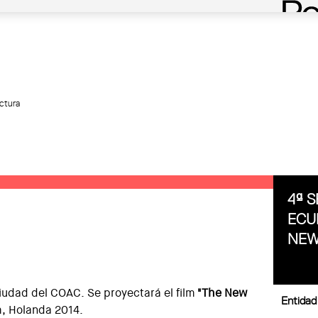
ctura
4ª S
ECU
NEW
 ciudad del COAC. Se proyectará el film
"The New
Entidad
m, Holanda 2014.