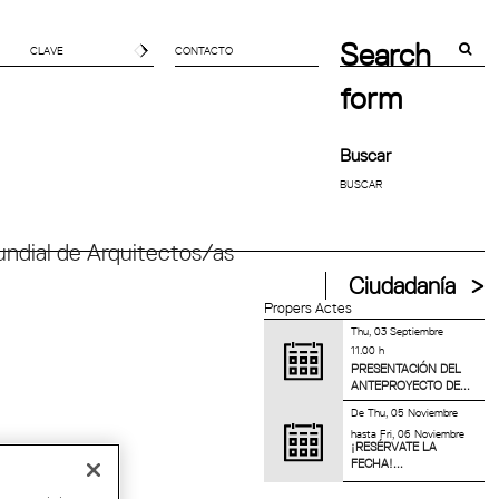
Search
CONTACTO
form
Buscar
ndial de Arquitectos/as
Ciudadanía
Propers Actes
Thu, 03 Septiembre
11.00 h
PRESENTACIÓN DEL
ANTEPROYECTO DE...
De
Thu, 05 Noviembre
hasta
Fri, 06 Noviembre
¡RESÉRVATE LA
FECHA!...