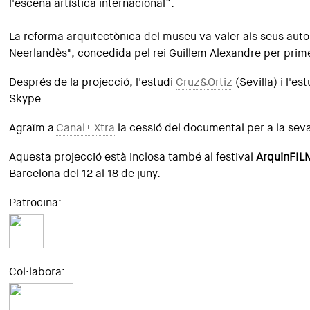
l'escena artística internacional”.
La reforma arquitectònica del museu va valer als seus autors
Neerlandès", concedida pel rei Guillem Alexandre per prim
Després de la projecció, l'estudi
Cruz&Ortiz
(Sevilla) i l'es
Skype.
Agraïm a
Canal+ Xtra
la cessió del documental per a la seva
Aquesta projecció està inclosa també al festival
ArquinFIL
Barcelona del 12 al 18 de juny.
Patrocina:
Col·labora: