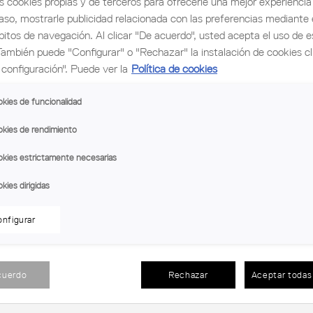
s cookies propias y de terceros para ofrecerle una mejor experiencia 
caso, mostrarle publicidad relacionada con las preferencias mediante e
bitos de navegación. Al clicar "De acuerdo", usted acepta el uso de e
También puede "Configurar" o "Rechazar" la instalación de cookies c
configuración". Puede ver la
Política de cookies
kies de funcionalidad
ctura
kies de rendimiento
kies estrictamente necesarias
kies dirigidas
rquitectura
nfigurar
cuerdo
Rechazar
Aceptar todas 