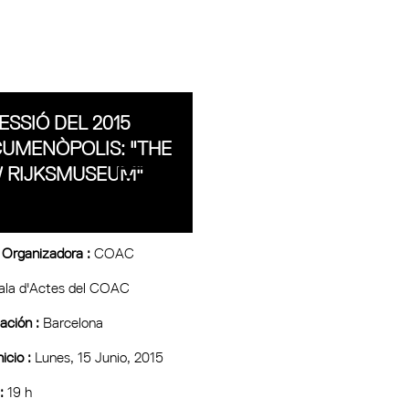
ESSIÓ DEL 2015
CUMENÒPOLIS: "THE
 RIJKSMUSEUM"
 Organizadora :
COAC
ala d'Actes del COAC
ción :
Barcelona
icio :
Lunes, 15 Junio, 2015
:
19 h