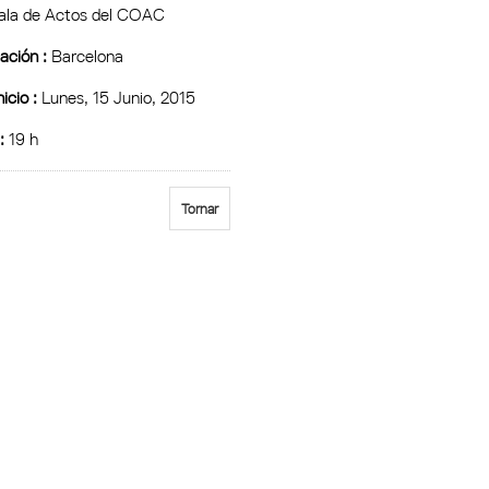
ala de Actos del COAC
ción :
Barcelona
icio :
Lunes, 15 Junio, 2015
:
19 h
Tornar