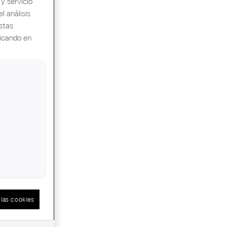
y servicio
l análisis
stas
licando en
las cookies