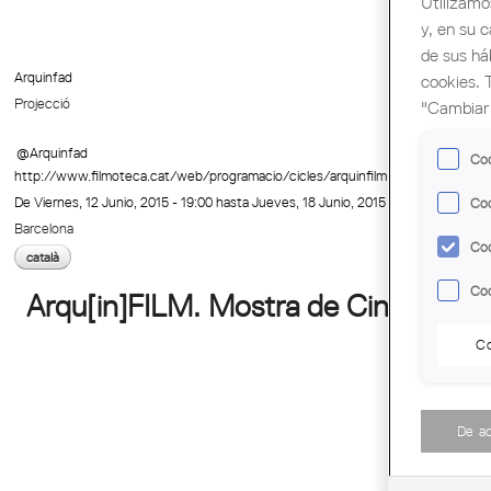
Utilizamo
y, en su 
de sus há
Arquinfad
cookies. 
Projecció
"Cambiar 
@Arquinfad
Coo
http://www.filmoteca.cat/web/programacio/cicles/arquinfilm-cinema-i-arquite
De
Viernes, 12 Junio, 2015 - 19:00
hasta
Jueves, 18 Junio, 2015 - 19:30
Coo
Barcelona
Coo
català
Coo
Arqu[in]FILM. Mostra de Cinema d'A
Co
De a