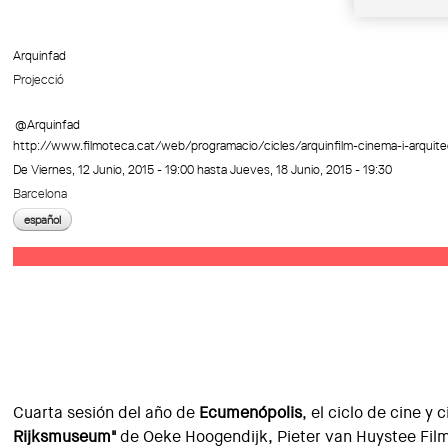
Arquinfad
Projecció
@Arquinfad
http://www.filmoteca.cat/web/programacio/cicles/arquinfilm-cinema-i-arquite
De
Viernes, 12 Junio, 2015 - 19:00
hasta
Jueves, 18 Junio, 2015 - 19:30
Barcelona
español
Cuarta sesión del año de
Ecumenópolis
, el ciclo de cine y
Rijksmuseum
"
de Oeke Hoogendijk, Pieter van Huystee Fil