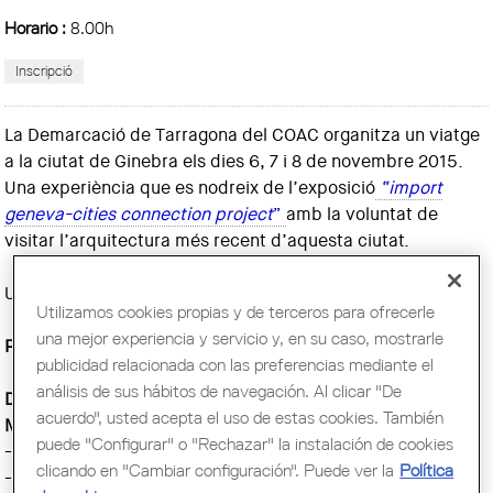
Horario :
8.00h
La Demarcació de Tarragona del COAC organitza un viatge
a la ciutat de Ginebra els dies 6, 7 i 8 de novembre 2015.
Una experiència que es nodreix de l’exposició
“import
geneva-cities connection project
”
amb la voluntat de
visitar l’arquitectura més recent d’aquesta ciutat.
Us podeu inscriure a
tarragona@coac.net
Utilizamos cookies propias y de terceros para ofrecerle
una mejor experiencia y servicio y, en su caso, mostrarle
PROGRAMA
publicidad relacionada con las preferencias mediante el
análisis de sus hábitos de navegación. Al clicar "De
Divendres 6 novembre 2015
acuerdo", usted acepta el uso de estas cookies. También
Matí
puede "Configurar" o "Rechazar" la instalación de cookies
- Vol BCN-GVA. BCN 08:40h - Ginebra 10:20h
clicando en "Cambiar configuración". Puede ver la
Política
- Sortida en autobús fins a Lausanne i visita del EPFL