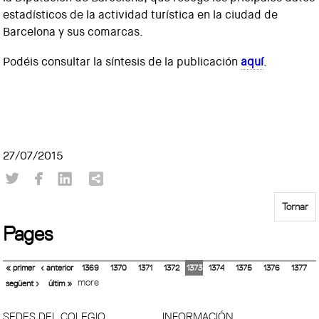
estadísticos de la actividad turística en la ciudad de
Barcelona y sus comarcas.
Podéis consultar la síntesis de la publicación
aquí
.
27/07/2015
Tornar
Pages
« primer
‹ anterior
1369
1370
1371
1372
1373
1374
1375
1376
1377
more
següent ›
últim »
SEDES DEL COLEGIO
INFORMACIÓN