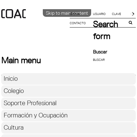
Skip to main content
IDIOMA
Search
CONTACTO
CATALÀ
ENGLISH
form
ESPAÑOL
Buscar
Main menu
Inicio
Colegio
Soporte Profesional
Formación y Ocupación
Cultura