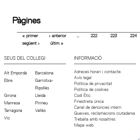
Pàgines
« primer
‹ anterior
…
222
223
224
següent ›
últim »
SEUS DEL COL·LEGI
INFORMACIÓ
Adreces horari i contacte.
Alt Empordà
Barcelona
Avís legal
Ebre
Garrotxa-
Política de privacitat
Ripollès
Política de cookies
Girona
Lleida
Codi Ètic
Finestreta única
Manresa
Pirineu
Canal de denúncies intern
Tarragona
Vallès
Queixes, reclamacions ciutadania
Vic
Treballa amb nosaltres
Mapa web