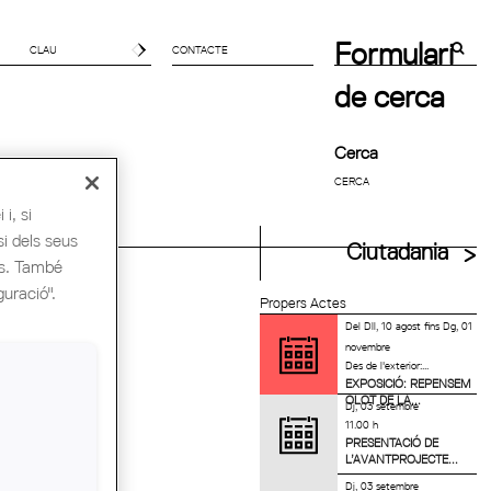
Formulari
CONTACTE
de cerca
Cerca
i, si
si dels seus
uitectes UIA
Ciutadania
es. També
guració".
Propers Actes
Del
Dll, 10 agost
fins
Dg, 01
novembre
Des de l'exterior:...
EXPOSICIÓ: REPENSEM
OLOT DE LA...
Dj, 03 setembre
11.00 h
PRESENTACIÓ DE
L’AVANTPROJECTE...
Dj, 03 setembre