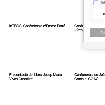
Gal
Co
InTESIS: Conferència d'Ernest Ferré
Conferència sobre l'
Víctor Beltrí Roque
D'
Presentació del llibre: Josep Maria
Conferència de João
Vives Castellet
Graça al COAC