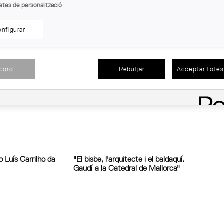
etes de personalització
nfigurar
arquitecte tortosí
Conferència de Miquel Surinyach
ta
acord
Rebutjar
Acceptar totes 
 Luís Carrilho da
"El bisbe, l'arquitecte i el baldaquí.
Gaudí a la Catedral de Mallorca"