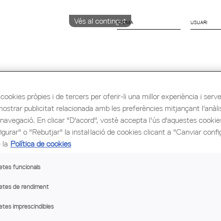
Vés al contingut
IDIOMA
CATALÀ
ENGLISH
ESPAÑOL
cookies pròpies i de tercers per oferir-li una millor experiència i servei 
mostrar publicitat relacionada amb les preferències mitjançant l'anàli
ió i Ocupació
Cultura
Congrés Mundial d'Arq
 navegació. En clicar "D'acord", vostè accepta l'ús d'aquestes cooki
gurar" o "Rebutjar" la instal·lació de cookies clicant a "Canviar confi
 la
Política de cookies
etes funcionals
òpolis: "Dancing
"El que s'espera d'un arquitecte",
conferència de Rafael Moneo
etes de rendiment
etes imprescindibles