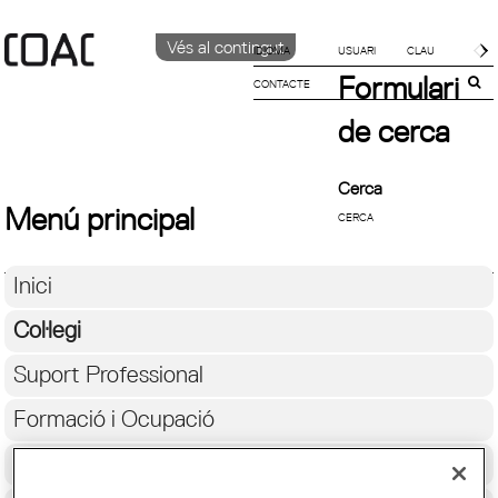
Vés al contingut
IDIOMA
Formulari
CONTACTE
CATALÀ
ENGLISH
de cerca
ESPAÑOL
Cerca
Menú principal
Inici
Col·legi
Suport Professional
Formació i Ocupació
Cultura