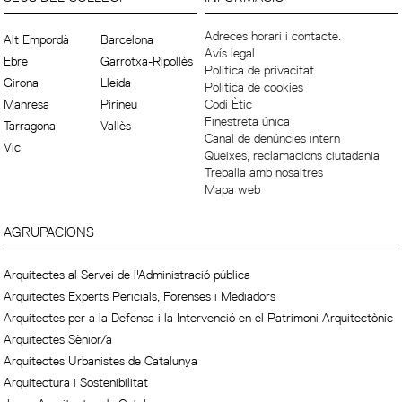
Adreces horari i contacte.
Alt Empordà
Barcelona
Avís legal
Ebre
Garrotxa-Ripollès
Política de privacitat
Girona
Lleida
Política de cookies
Manresa
Pirineu
Codi Ètic
Finestreta única
Tarragona
Vallès
Canal de denúncies intern
Vic
Queixes, reclamacions ciutadania
Treballa amb nosaltres
Mapa web
AGRUPACIONS
Arquitectes al Servei de l'Administració pública
Arquitectes Experts Pericials, Forenses i Mediadors
Arquitectes per a la Defensa i la Intervenció en el Patrimoni Arquitectònic
Arquitectes Sènior/a
Arquitectes Urbanistes de Catalunya
Arquitectura i Sostenibilitat