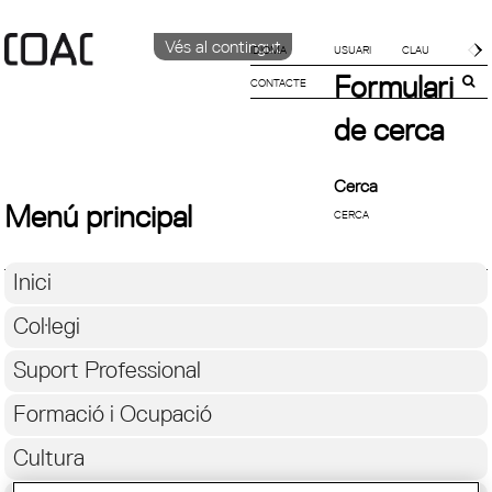
Vés al contingut
IDIOMA
Formulari
CONTACTE
CATALÀ
ENGLISH
de cerca
ESPAÑOL
Cerca
Menú principal
Inici
Col·legi
Suport Professional
Formació i Ocupació
Cultura