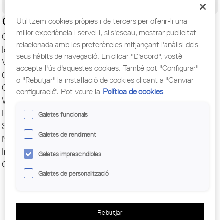
Congrés Mundial d'Arquitectes UIA
Utilitzem cookies pròpies i de tercers per oferir-li una
Ciutadania
millor experiència i servei i, si s'escau, mostrar publicitat
Capital Mundial BCN 2026
relacionada amb les preferències mitjançant l'anàlisi dels
Idoneïtat Tècnica IIT
seus hàbits de navegació. En clicar "D'acord", vostè
Visat Telemàtic
accepta l'ús d'aquestes cookies. També pot "Configurar"
Cercador d'arquitectes
o "Rebutjar" la instal·lació de cookies clicant a "Canviar
Cursos Escola Sert
configuració". Pot veure la
Política de cookies
Webmail
Recordar contrasenya
Galetes funcionals
Secretaria Virtual
Galetes de rendiment
Next Generation
Inici a la professió
Galetes imprescindibles
Cercador Documents IA
Galetes de personalització
Rebutjar