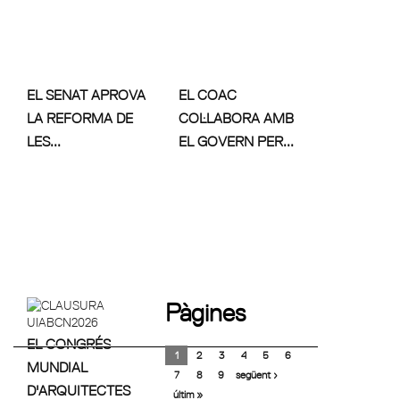
EL SENAT APROVA
EL COAC
LA REFORMA DE
COL·LABORA AMB
LES...
EL GOVERN PER...
Pàgines
EL CONGRÉS
1
2
3
4
5
6
MUNDIAL
7
8
9
següent ›
D'ARQUITECTES
últim »