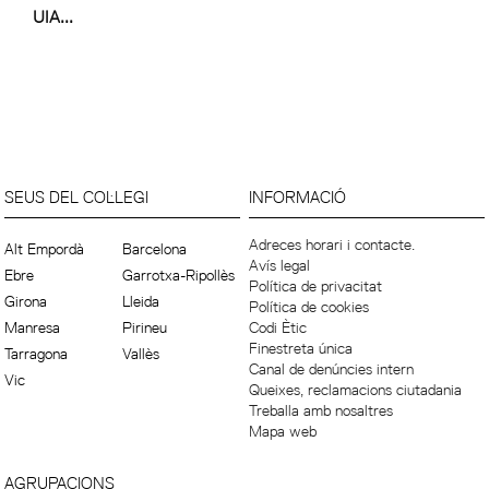
UIA...
SEUS DEL COL·LEGI
INFORMACIÓ
Adreces horari i contacte.
Alt Empordà
Barcelona
Avís legal
Ebre
Garrotxa-Ripollès
Política de privacitat
Girona
Lleida
Política de cookies
Manresa
Pirineu
Codi Ètic
Finestreta única
Tarragona
Vallès
Canal de denúncies intern
Vic
Queixes, reclamacions ciutadania
Treballa amb nosaltres
Mapa web
AGRUPACIONS