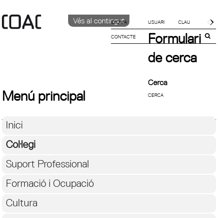
Vés al contingut
IDIOMA
Formulari
CONTACTE
CATALÀ
ENGLISH
de cerca
ESPAÑOL
Cerca
Menú principal
Inici
Col·legi
Suport Professional
Formació i Ocupació
Cultura