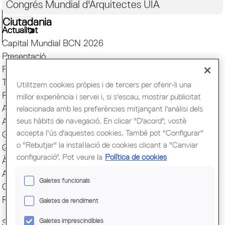
Congrés Mundial d'Arquitectes UIA
Ciutadania
Actualitat
Capital Mundial BCN 2026
Presentació
Finestreta única
Transparència
Utilitzem cookies pròpies i de tercers per oferir-li una
Responsabilitat Social
millor experiència i servei i, si s'escau, mostrar publicitat
ArquiEscola
relacionada amb les preferències mitjançant l'anàlisi dels
seus hàbits de navegació. En clicar "D'acord", vostè
Agrupacions
accepta l'ús d'aquestes cookies. També pot "Configurar"
Grups
o "Rebutjar" la instal·lació de cookies clicant a "Canviar
Quotes i serveis
configuració". Pot veure la
Política de cookies
Àgora
Avantatges COAC
Galetes funcionals
Comunicació
Reserva espai Sala
Galetes de rendiment
Galetes imprescindibles
SOC COAC