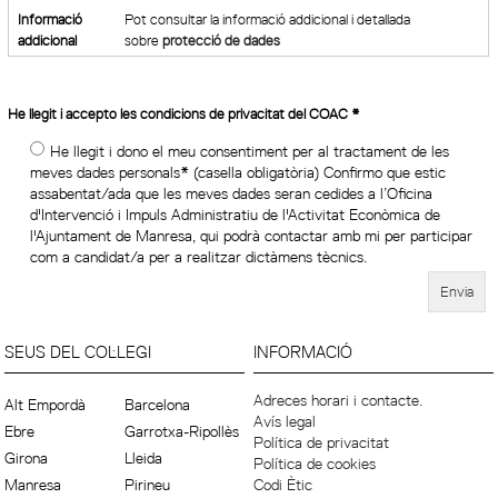
Informació
Pot consultar la informació addicional i detallada
addicional
sobre
protecció de dades
He llegit i accepto les condicions de privacitat del COAC
*
He llegit i dono el meu consentiment per al tractament de les
meves dades personals* (casella obligatòria) Confirmo que estic
assabentat/ada que les meves dades seran cedides a l’Oficina
d'Intervenció i Impuls Administratiu de l'Activitat Econòmica de
l'Ajuntament de Manresa, qui podrà contactar amb mi per participar
com a candidat/a per a realitzar dictàmens tècnics.
SEUS DEL COL·LEGI
INFORMACIÓ
Adreces horari i contacte.
Alt Empordà
Barcelona
Avís legal
Ebre
Garrotxa-Ripollès
Política de privacitat
Girona
Lleida
Política de cookies
Manresa
Pirineu
Codi Ètic