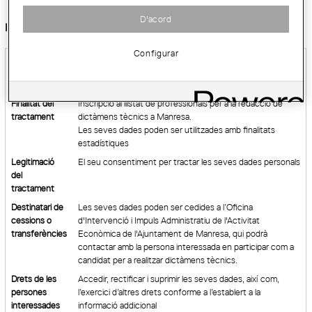
D'acord
Informació bàsica sobre protecció de dades:
Configurar
Responsable
Col·legi d’Arquitectes de Catalunya "COAC"
del
tractament
Finalitat del
​​Inscripció​ ​al llistat de professionals per a la redacció de
tractament
dictàmens tècnics a Manresa​.
Les seves dades poden ser utilitzades amb finalitats
estadístiques
Legitimació
El seu consentiment per tractar les seves dades personals
del
tractament
Destinatari de
Les seves dades poden ser cedides a l’Oficina
cessions o
d'Intervenció i Impuls Administratiu de l'Activitat
transferències
Econòmica de l'Ajuntament de Manresa, qui podrà
contactar amb la persona interessada en participar com a
candidat per a realitzar dictàmens tècnics.
Drets de les
Accedir, rectificar i suprimir les seves dades, així com,
persones
l’exercici d’altres drets conforme a l’establert a la
interessades
informació addicional