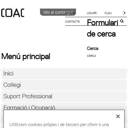
Vés al contingut
IDIOMA
Formulari
CONTACTE
CATALÀ
ENGLISH
de cerca
ESPAÑOL
Cerca
Menú principal
Inici
Col·legi
Suport Professional
Formació i Ocupació
Cultura
Utilitzem cookies pròpies i de tercers per oferir-li una