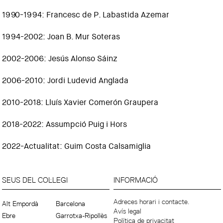
1990-1994: Francesc de P. Labastida Azemar
1994-2002: Joan B. Mur Soteras
2002-2006: Jesús Alonso Sáinz
2006-2010: Jordi Ludevid Anglada
2010-2018: Lluís Xavier Comerón Graupera
2018-2022: Assumpció Puig i Hors
2022-Actualitat: Guim Costa Calsamiglia
SEUS DEL COL·LEGI
INFORMACIÓ
Adreces horari i contacte.
Alt Empordà
Barcelona
Avís legal
Ebre
Garrotxa-Ripollès
Política de privacitat