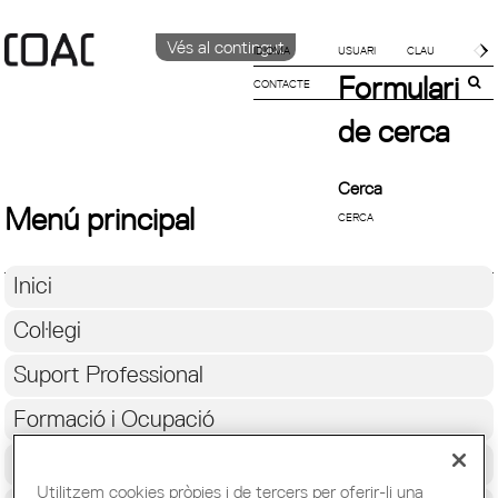
Vés al contingut
IDIOMA
Formulari
CONTACTE
CATALÀ
English
de cerca
Español
Cerca
Menú principal
Inici
Col·legi
Suport Professional
Formació i Ocupació
Cultura
Utilitzem cookies pròpies i de tercers per oferir-li una