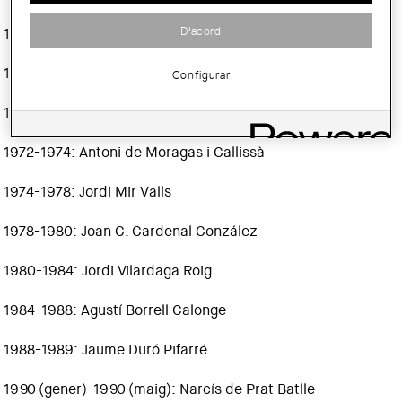
D'acord
1966-1968: Pedro Cendoya Oscoz
1968-1970: Xavier Subias Fages
Configurar
1970-1972: Josep M. Fargas Falp
1972-1974: Antoni de Moragas i Gallissà
1974-1978: Jordi Mir Valls
1978-1980: Joan C. Cardenal González
1980-1984: Jordi Vilardaga Roig
1984-1988: Agustí Borrell Calonge
1988-1989: Jaume Duró Pifarré
1990 (gener)-1990 (maig): Narcís de Prat Batlle