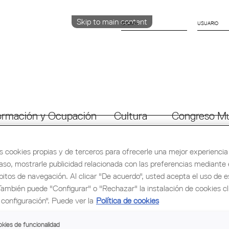
Skip to main content
IDIOMA
CATALÀ
English
ESPAÑOL
rmación y Ocupación
Cultura
Congreso Mu
s cookies propias y de terceros para ofrecerle una mejor experiencia 
caso, mostrarle publicidad relacionada con las preferencias mediante e
GRAMA
VIAJE
VÍDEOS
bitos de navegación. Al clicar "De acuerdo", usted acepta el uso de e
También puede "Configurar" o "Rechazar" la instalación de cookies c
configuración". Puede ver la
Política de cookies
kies de funcionalidad