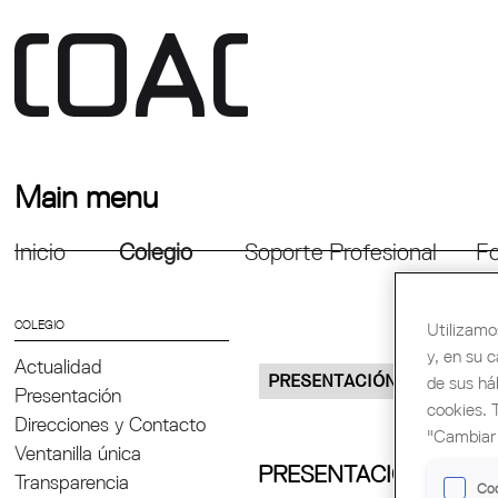
Main menu
Inicio
Colegio
Soporte Profesional
Fo
COLEGIO
Utilizamo
y, en su 
Actualidad
PRESENTACIÓN
PRO
de sus há
Presentación
cookies. 
Direcciones y Contacto
"Cambiar 
Ventanilla única
PRESENTACIÓN
Transparencia
Coo