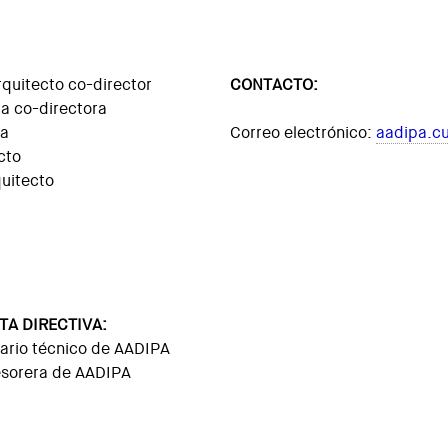
quitecto co-director
CONTACTO:
ta co-directora
ta
Correo electrónico:
aadipa.c
cto
quitecto
TA DIRECTIVA:
tario técnico de AADIPA
esorera de AADIPA