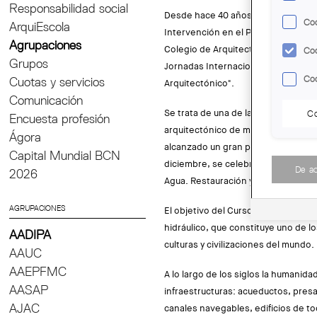
Responsabilidad social
Desde hace 40 años, la Agrupación p
Coo
ArquiEscola
Intervención en el Patrimonio Arqu
Agrupaciones
Colegio de Arquitectos de Catalunya
Coo
Grupos
Jornadas Internacionales sobre la 
Coo
Cuotas y servicios
Arquitectónico".
Comunicación
Se trata de una de las jornadas de 
Co
Encuesta profesión
arquitectónico de mayor trayectoria
Ágora
alcanzado un gran prestigio y proye
Capital Mundial BCN
diciembre, se celebrará la XLI edici
De a
2026
Agua. Restauración y uso del patrim
AGRUPACIONES
El objetivo del Curso de este año s
hidráulico, que constituye uno de 
AADIPA
culturas y civilizaciones del mundo.
AAUC
AAEPFMC
A lo largo de los siglos la humanida
AASAP
infraestructuras: acueductos, presas
AJAC
canales navegables, edificios de to