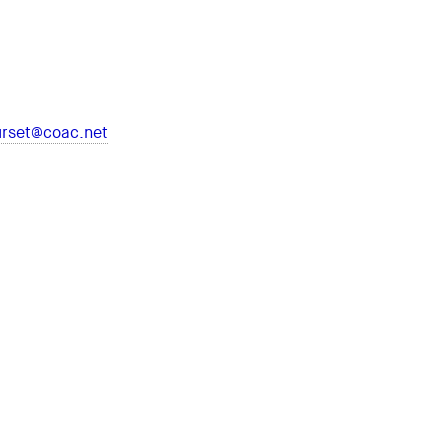
urset@coac.net