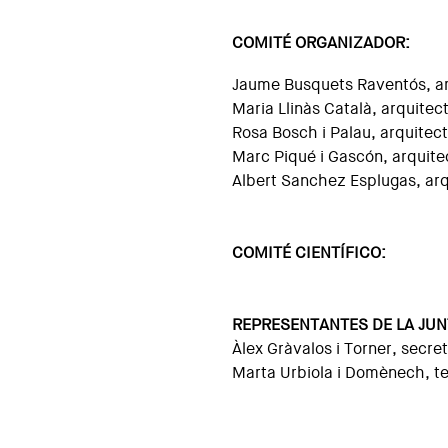
COMITÉ ORGANIZADOR:
Jaume Busquets Raventós, ar
Maria Llinàs Català, arquitec
Rosa Bosch i Palau, arquitec
Marc Piqué i Gascón, arquite
Albert Sanchez Esplugas, ar
COMITÉ CIENTÍFICO:
REPRESENTANTES DE LA JUN
Àlex Gràvalos i Torner, secre
Marta Urbiola i Domènech, t