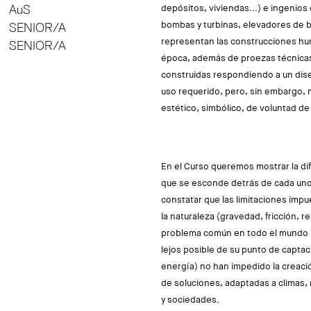
AuS
depósitos, viviendas...) e ingenio
bombas y turbinas, elevadores de b
SENIOR/A
representan las construcciones h
SENIOR/A
época, además de proezas técnicas
construidas respondiendo a un dise
uso requerido, pero, sin embargo, n
estético, simbólico, de voluntad d
En el Curso queremos mostrar la dif
que se esconde detrás de cada uno
constatar que las limitaciones impue
la naturaleza (gravedad, fricción, r
problema común en todo el mundo (
lejos posible de su punto de captac
energía) no han impedido la creac
de soluciones, adaptadas a climas, 
y sociedades.