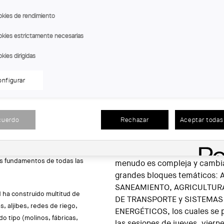
ara la Defensa y la
Reflexionaremos sobre su valor patr
kies de rendimiento
itectónico (AADIPA) del
vertientes (artística, etnográfica, pai
 (COAC) organiza el "Cursillo.
diversas escalas (territorial, urban
kies estrictamente necesarias
Intervención en el Patrimonio
elementos auxiliares)-, y sobre c
kies dirigidas
podemos delimitarlas, cómo defini
cómo se comportan sus materiales,
estudio del patrimonio
nfigurar
conservar, y también cómo se adap
 de Europa, y que ha
la multidisciplinariedad que reúne a
cción. Este año, del 13 al 16 de
estudio y restauración, como de usu
ón, con el título "Caminos de
cuerdo
Rechazar
Aceptar todas 
Dada la gran diversidad de ca
onio hidráulico".
se ha optado por presentar l
erá acercarnos al patrimonio
en función de su utilización 
los fundamentos de todas las
menudo es compleja y cambian
grandes bloques temáticos:
SANEAMIENTO, AGRICULTURA
d ha construido multitud de
DE TRANSPORTE y SISTEMAS
, aljibes, redes de riego,
ENERGÉTICOS, los cuales se p
do tipo (molinos, fábricas,
las sesiones de jueves, viern