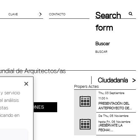
Search
CONTACTO
form
Buscar
ndial de Arquitectos/as
Ciudadanía
Propers Actes
y servicio
Thu, 03 Septiembre
11.00 h
l análisis
PRESENTACIÓN DEL
INSCRIPCIONES
stas
ANTEPROYECTO DE...
licando en
De
Thu, 05 Noviembre
hasta
Fri, 06 Noviembre
¡RESÉRVATE LA
FECHA!...