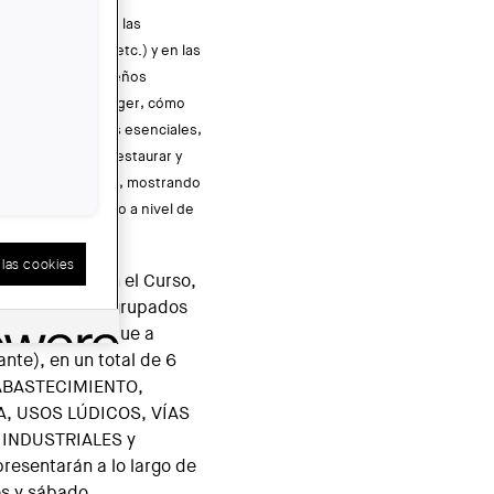
imonial -en todas las
sajística, social, etc.) y en las
a, edificada y pequeños
ómo se deben proteger, cómo
mos sus elementos esenciales,
 cómo se deben restaurar y
tan a nuevos usos, mostrando
 su alrededor, tanto a nivel de
arios y gestores.
las cookies
sos a tratar en el Curso,
os proyectos agrupados
primordial (aunque a
te), en un total de 6
 ABASTECIMIENTO,
, USOS LÚDICOS, VÍAS
 INDUSTRIALES y
resentarán a lo largo de
es y sábado.