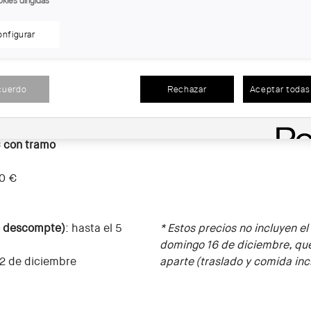
kies dirigidas
nfigurar
IÓN:
cuerdo
Rechazar
Aceptar todas 
PARA INSCRIBIRTE,
CLICA AQ
€
 con cuota básica:
175 €
C con tramo
0 €
 descompte)
: hasta el 5
*
Estos precios no incluyen el 
domingo
16 de diciembre,
qu
12 de diciembre
aparte
(t
raslado y comida inc