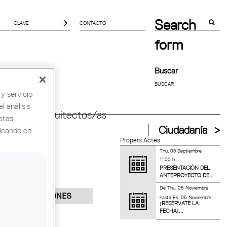
Search
CONTACTO
form
Buscar
y servicio
l análisis
ndial de Arquitectos/as
stas
Ciudadanía
licando en
Propers Actes
Thu, 03 Septiembre
11.00 h
PRESENTACIÓN DEL
ANTEPROYECTO DE...
De
Thu, 05 Noviembre
INSCRIPCIONES
hasta
Fri, 06 Noviembre
¡RESÉRVATE LA
FECHA!...