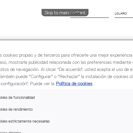
Skip to main content
IDIOMA
CATALÀ
English
ESPAÑOL
s cookies propias y de terceros para ofrecerle una mejor experiencia 
caso, mostrarle publicidad relacionada con las preferencias mediante e
rmación y Ocupación
Cultura
Congreso Mu
bitos de navegación. Al clicar "De acuerdo", usted acepta el uso de e
También puede "Configurar" o "Rechazar" la instalación de cookies c
configuración". Puede ver la
Política de cookies
kies de funcionalidad
kies de rendimiento
GRAMA
VIAJE
VÍDEOS
kies estrictamente necesarias