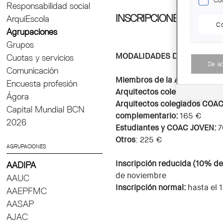
Coo
Responsabilidad social
INSCRIPCIONES
ArquiEscola
Co
Agrupaciones
Grupos
MODALIDADES DE INSCRIPC
Cuotas y servicios
De a
Comunicación
Miembros de la AADIPA:
135 
Encuesta profesión
Arquitectos colegiados COAC
Ágora
Arquitectos colegiados COA
Capital Mundial BCN
complementario:
165 €
2026
Estudiantes y COAC JOVEN:
7
Otros
: 225 €
AGRUPACIONES
Inscripción reducida
(10% de
AADIPA
de noviembre
AAUC
Inscripción normal:
hasta el 
AAEPFMC
AASAP
AJAC