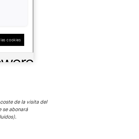
las cookies
UÍ
.
coste de la visita del
e se abonará
luidos
).