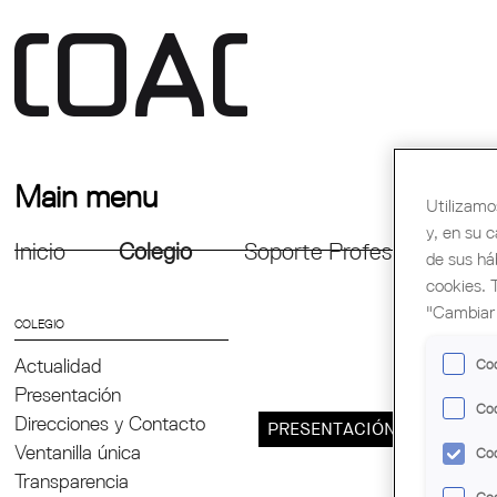
Main menu
Utilizamo
y, en su 
Inicio
Colegio
Soporte Profesional
Fo
de sus há
cookies. 
"Cambiar 
COLEGIO
Actualidad
Coo
Presentación
Coo
Direcciones y Contacto
PRESENTACIÓN
PRO
Ventanilla única
Coo
Transparencia