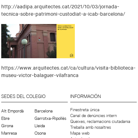
http://aadipa.arquitectes.cat/2021/10/03/jornada-
tecnica-sobre-patrimoni-custodiat-a-icab-barcelona/
https://www.arquitectes.cat/ca/cultura/visita-biblioteca-
museu-victor-balaguer-vilafranca
SEDES DEL COLEGIO
INFORMACIÓN
Finestreta única
Alt Empordà
Barcelona
Canal de denúncies intern
Ebre
Garrotxa-Ripollès
Queixes, reclamacions ciutadania
Girona
Lleida
Treballa amb nosaltres
Manresa
Osona
Mapa web