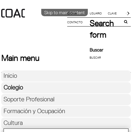
Skip to main content
IDIOMA
Search
CONTACTO
CATALÀ
ENGLISH
form
ESPAÑOL
Buscar
Main menu
Inicio
Colegio
Soporte Profesional
Formación y Ocupación
Cultura