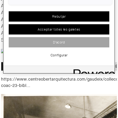
AAEPFMC
AASAP
Rebutjar
AAUC
AJAC
Acceptar totes les galetes
AUS
SÈNIOR/A
D'acord
Configurar
PRESENTACIÓ
PROGRAMA
INSCRIPCIONS
VÍDEOS
E
https://www.centreobertarquitectura.com/gaudeix/collecc
coac-23-bibl...