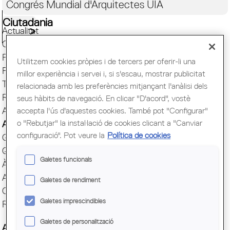
Congrés Mundial d'Arquitectes UIA
Ciutadania
Actualitat
Capital Mundial BCN 2026
Presentació
Utilitzem cookies pròpies i de tercers per oferir-li una
Finestreta única
millor experiència i servei i, si s'escau, mostrar publicitat
Transparència
relacionada amb les preferències mitjançant l'anàlisi dels
Responsabilitat Social
seus hàbits de navegació. En clicar "D'acord", vostè
ArquiEscola
accepta l'ús d'aquestes cookies. També pot "Configurar"
o "Rebutjar" la instal·lació de cookies clicant a "Canviar
Agrupacions
configuració". Pot veure la
Política de cookies
Grups
Quotes i serveis
Galetes funcionals
Àgora
Avantatges COAC
Galetes de rendiment
Comunicació
Galetes imprescindibles
Reserva espai Sala
Galetes de personalització
AADIPA