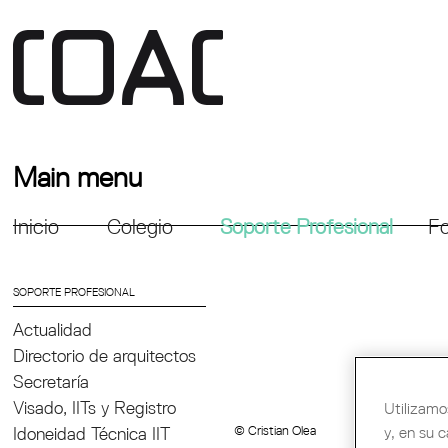
Main menu
Inicio
Colegio
Soporte Profesional
Fo
SOPORTE PROFESIONAL
Actualidad
Directorio de arquitectos
Secretaría
Visado, IITs y Registro
Utilizamo
© Cristian Olea
y, en su 
Idoneidad Técnica IIT