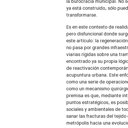
la burocracia municipal. No s
ya está construido, sólo pue
transformarse.
Es en este contexto de reali
pero disfuncional donde surge
este artículo: la regeneraci
no pasa por grandes infraest
viarias rígidas sobre una tra
encontrado ya su propia lógic
de reactivación contemporán
acupuntura urbana. Este enf
como una serie de operacione
como un mecanismo quirúrgic
premisa es que, mediante in
puntos estratégicos, es posib
sociales y ambientales de to
sanar las fracturas del tejido 
metrópolis hacia una evoluci