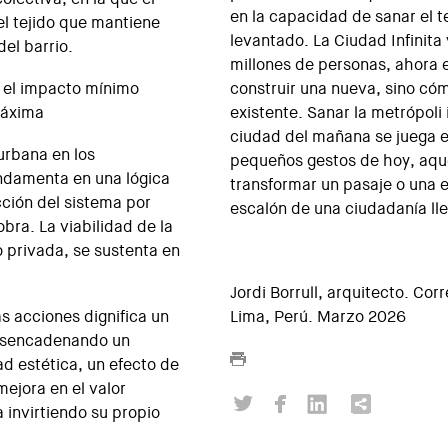
en la capacidad de sanar el 
l tejido que mantiene
levantado. La Ciudad Infinita 
del barrio.
millones de personas, ahora 
o el impacto mínimo
construir una nueva, sino cóm
máxima
existente. Sanar la metrópoli
ciudad del mañana se juega en
urbana en los
pequeños gestos de hoy, aqu
ndamenta en una lógica
transformar un pasaje o una e
cción del sistema por
escalón de una ciudadanía ll
bra. La viabilidad de la
o privada, se sustenta en
Jordi Borrull, arquitecto. Co
s acciones dignifica un
Lima, Perú. Marzo 2026
desencadenando un
d estética, un efecto de
ejora en el valor
a invirtiendo su propio