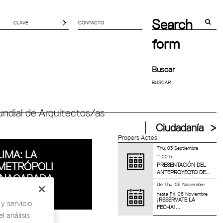
Search
CONTACTO
form
Buscar
ndial de Arquitectos/as
Ciudadanía
Propers Actes
Thu, 03 Septiembre
LIMA: LA
11.00 h
METRÓPOLI
PRESENTACIÓN DEL
ANTEPROYECTO DE...
INACABADA
De
Thu, 05 Noviembre
hasta
Fri, 06 Noviembre
¡RESÉRVATE LA
y servicio
FECHA!...
l análisis