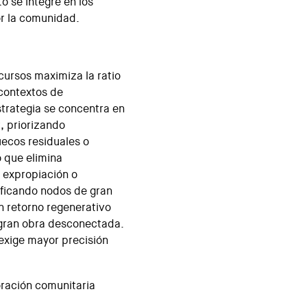
 se integre en los
or la comunidad.
cursos maximiza la ratio
 contextos de
strategia se concentra en
r, priorizando
ecos residuales o
o que elimina
 expropiación o
ificando nodos de gran
un retorno regenerativo
 gran obra desconectada.
 exige mayor precisión
ración comunitaria