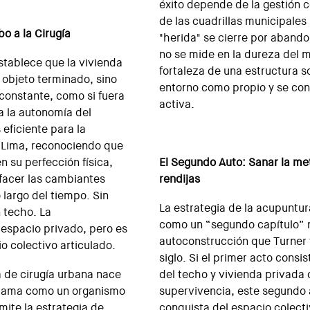
éxito depende de la gestión 
de las cuadrillas municipales 
o a la Cirugía
"herida" se cierre por abando
no se mide en la dureza del ma
stablece que la vivienda
fortaleza de una estructura s
objeto terminado, sino
entorno como propio y se con
onstante, como si fuera
activa.
a la autonomía del
eficiente para la
n Lima, reconociendo que
en su perfección física,
El Segundo Auto: Sanar la me
sfacer las cambiantes
rendijas
 largo del tiempo. Sin
La estrategia de la acupuntu
 techo. La
como un “segundo capítulo” 
 espacio privado, pero es
autoconstrucción que Turner
o colectivo articulado.
siglo. Si el primer acto consi
a de cirugía urbana nace
del techo y vivienda privada
trama como un organismo
supervivencia, este segundo 
mite la estrategia de
conquista del espacio colecti