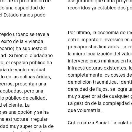
otor de la producción de
asegurando que cada proyecto
ndo una capacidad de
recorridos ya establecidos p
 el Estado nunca pudo
Por último, la economía de re
tejido urbano se revela
entre impacto e inversión en
éxito de la vivienda
presupuestos limitados. La e
cario) ha supuesto el
la micro localización del valo
dad. Si bien el ciudadano
intervenciones mínimas en hu
o, el espacio público ha
infraestructuras existentes, l
ría de vacío residual.
completamente los costes de
o en las colinas áridas,
demolición traumática. Ident
erros, presentan una
densidad de flujos, se logra 
inacabadas, pero una
muy superior al de cualquier
o público de calidad,
La gestión de la complejidad
 eficiente. La
que volumetría.
no es una opción y se ha
a estructura irregular
Gobernanza Social: La colabo
idad muy superior a la de