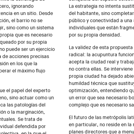
cero, ignorando
La estrategia no intenta sustit
encia en un sitio. Desde
del habitante, sino completa
ión, el barrio no se
público y conectividad a una 
gir, sino como un sistema
individuales que están frag
 propia que es necesario
por su propia densidad.
loqueado por su propia
La validez de esta propuesta
 no puede ser un ejercicio
radical: la acupuntura funci
ma de acciones precisas
acepta la ciudad real y traba
sión en los que la
no contra ellas. Se interviene
berar el máximo flujo
propia ciudad ha dejado abier
humildad técnica que sustituy
ue el papel del experto
optimización, entendiendo qu
eno, sino actuar como un
un error que sea necesario bo
ca las patologías del
complejo que es necesario sa
ón o la marginación,
El futuro de las metrópolis l
tuales. Se trata de
en particular, no reside en l
ividual defendida por
planes directores que a menu
lectiva, en la que el