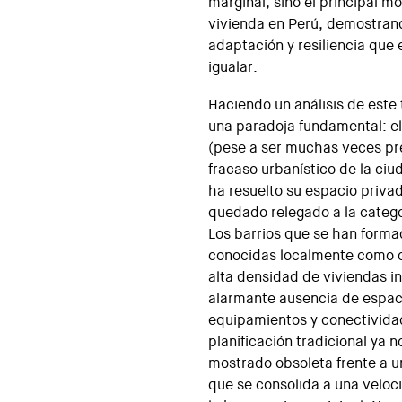
marginal, sino el principal m
vivienda en Perú, demostra
adaptación y resiliencia que
igualar.
Haciendo un análisis de este 
una paradoja fundamental: el 
(pese a ser muchas veces pre
fracaso urbanístico de la ciu
ha resuelto su espacio privad
quedado relegado a la catego
Los barrios que se han formad
conocidas localmente como c
alta densidad de viviendas 
alarmante ausencia de espaci
equipamientos y conectividad
planificación tradicional ya 
mostrado obsoleta frente a un
que se consolida a una veloc