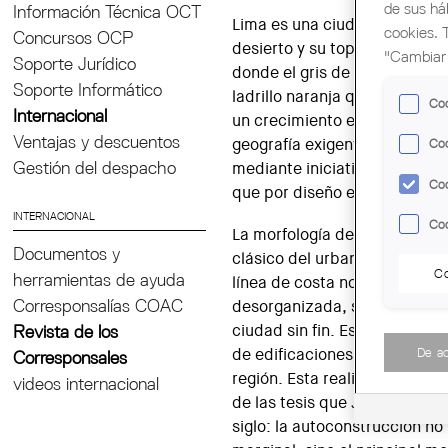
de sus há
Información Técnica OCT
Lima es una ciudad que se def
cookies. 
Concursos OCP
desierto y su topografía vert
"Cambiar 
Soporte Jurídico
donde el gris de la niebla se 
Soporte Informático
ladrillo naranja que domina 
Coo
Internacional
un crecimiento explosivo (y 
Ventajas y descuentos
geografía exigente, Lima ha 
Coo
Gestión del despacho
mediante iniciativas propias
Coo
que por diseño e investigació
INTERNACIONAL
Coo
La morfología de Lima desafí
Documentos y
clásico del urbanismo. Lo qu
Co
herramientas de ayuda
línea de costa no es meramen
Corresponsalías COAC
desorganizada, sino la manife
Revista de los
ciudad sin fin. Este término d
De a
de edificaciones inacabadas 
Corresponsales
región. Esta realidad constit
videos internacional
de las tesis que John F.C. T
siglo: la autoconstrucción n