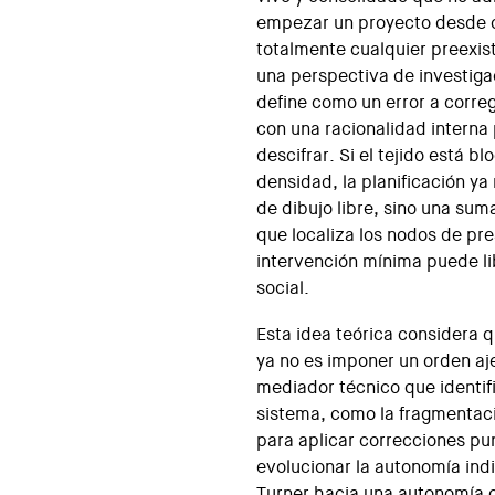
empezar un proyecto desde 
totalmente cualquier preexist
una perspectiva de investigac
define como un error a corre
con una racionalidad interna
descifrar. Si el tejido está b
densidad, la planificación ya
de dibujo libre, sino una su
que localiza los nodos de pre
intervención mínima puede li
social.
Esta idea teórica considera q
ya no es imponer un orden aj
mediador técnico que identifi
sistema, como la fragmentaci
para aplicar correcciones pun
evolucionar la autonomía ind
Turner hacia una autonomía co