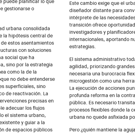
e puede planificar lo que
Este cambio exige que el urba
de gestionarse o
diseñador distante para conv
intérprete de las necesidade
transición ofrece oportunidad
dad urbana consolidada
investigadores y planificador
 la hipótesis central de
internacionales, aportando n
ón de estos asentamientos
estrategias.
ructuras con soluciones
ma social que ha
El sistema administrativo tod
a, sino por la estrategia
agilidad, priorizando grandes 
ea como la de la
necesaria una burocracia flex
oque no debe entenderse
microgestión como una herra
s superficiales, sino
La ejecución de acciones punt
o de reactivación. La
profunda reforma en la contra
tervenciones precisas en
pública. Es necesario transit
le adecuar los flujos
procesos flexibles donde la ce
do el sistema urbano,
urbana no quede asfixiada por
existente y guiar a la
ón de espacios públicos
Pero ¿quién mantiene la aguja