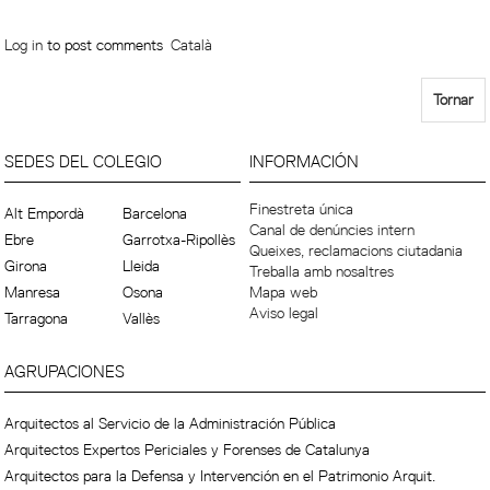
Log in
to post comments
Català
Tornar
SEDES DEL COLEGIO
INFORMACIÓN
Finestreta única
Alt Empordà
Barcelona
Canal de denúncies intern
Ebre
Garrotxa-Ripollès
Queixes, reclamacions ciutadania
Girona
Lleida
Treballa amb nosaltres
Manresa
Osona
Mapa web
Aviso legal
Tarragona
Vallès
AGRUPACIONES
Arquitectos al Servicio de la Administración Pública
Arquitectos Expertos Periciales y Forenses de Catalunya
Arquitectos para la Defensa y Intervención en el Patrimonio Arquit.