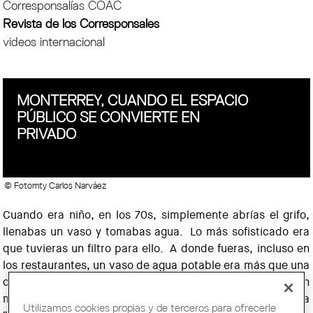
Corresponsalías COAC
Revista de los Corresponsales
videos internacional
MONTERREY, CUANDO EL ESPACIO
PÚBLICO SE CONVIERTE EN
PRIVADO
© Fotomty Carlos Narváez
Cuando era niño, en los 70s, simplemente abrías el grifo,
llenabas un vaso y tomabas agua.
Lo más sofisticado era
que tuvieras un filtro para ello.
A donde fueras, incluso en
los restaurantes, un vaso de agua potable era más que una
cortesía, casi un DERECHO.
Era lo normal.
En algún
momento desde entonces, la calidad de esta agua
Utilizamos cookies propias y de terceros para ofrecerle